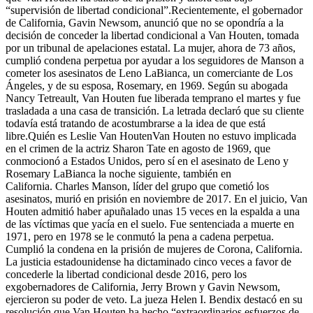
“supervisión de libertad condicional”.Recientemente, el gobernador
de California, Gavin Newsom, anunció que no se opondría a la
decisión de conceder la libertad condicional a Van Houten, tomada
por un tribunal de apelaciones estatal. La mujer, ahora de 73 años,
cumplió condena perpetua por ayudar a los seguidores de Manson a
cometer los asesinatos de Leno LaBianca, un comerciante de Los
Ángeles, y de su esposa, Rosemary, en 1969. Según su abogada
Nancy Tetreault, Van Houten fue liberada temprano el martes y fue
trasladada a una casa de transición. La letrada declaró que su cliente
todavía está tratando de acostumbrarse a la idea de que está
libre.Quién es Leslie Van HoutenVan Houten no estuvo implicada
en el crimen de la actriz Sharon Tate en agosto de 1969, que
conmocionó a Estados Unidos, pero sí en el asesinato de Leno y
Rosemary LaBianca la noche siguiente, también en
California. Charles Manson, líder del grupo que cometió los
asesinatos, murió en prisión en noviembre de 2017. En el juicio, Van
Houten admitió haber apuñalado unas 15 veces en la espalda a una
de las víctimas que yacía en el suelo. Fue sentenciada a muerte en
1971, pero en 1978 se le conmutó la pena a cadena perpetua.
Cumplió la condena en la prisión de mujeres de Corona, California.
La justicia estadounidense ha dictaminado cinco veces a favor de
concederle la libertad condicional desde 2016, pero los
exgobernadores de California, Jerry Brown y Gavin Newsom,
ejercieron su poder de veto. La jueza Helen I. Bendix destacó en su
resolución que Van Houten ha hecho “extraordinarios esfuerzos de