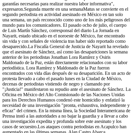
garantías necesarias para realizar nuestra labor informativa",
expresaron.Segunda muerte en una semanaMatus se convierte en el
segundo periodista en actividad asesinado en México en tan solo
una semana, un país reconocido como uno de los más peligrosos del
mundo para los comunicadores. El pasado ocho de julio, el cuerpo
de Luis Martín Sánchez, corresponsal del diario La Jornada en
Nayarit, estado ubicado en el noroeste de México, fue encontrado
sin vida y con señales de violencia tras haber sido reportado como
desaparecido.La Fiscalía General de Justicia de Nayarit ha revelado
que el asesinato de Sánchez, así como las desapariciones la semana
anterior de los periodistas Jonathan Lora Ramírez y Osiris
Maldonado de la Paz, están directamente relacionados con su labor
periodística. Lora Ramírez y Maldonado de la Paz fueron
encontrados con vida días después de su desaparición. En un acto de
protesta llevado a cabo el pasado lunes en la Ciudad de México,
decenas de periodistas vistiendo de negro y clamando por
"¡Justicia!" manifestaron su repudio ante el asesinato de Sánchez. La
Oficina en México del Alto Comisionado de las Naciones Unidas
para los Derechos Humanos condenó este homicidio y enfatizó la
necesidad de una investigación "pronta, exhaustiva, independiente y
eficaz" del crimen. En la misma línea, la Sociedad Interamericana de
Prensa instó a las autoridades a no bajar la guardia y a llevar a cabo
una investigación expedita y profunda sobre este asesinato y los
casos de secuestro.Los ataques contra periodistas en Acapulco han
aumentado en las últimas semanas. Alan Castro Abarca,