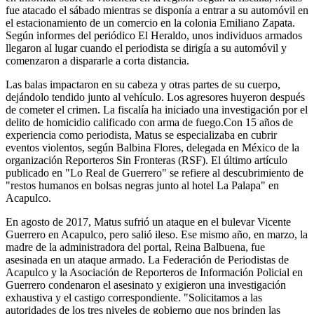
fue atacado el sábado mientras se disponía a entrar a su automóvil en
el estacionamiento de un comercio en la colonia Emiliano Zapata.
Según informes del periódico El Heraldo, unos individuos armados
llegaron al lugar cuando el periodista se dirigía a su automóvil y
comenzaron a dispararle a corta distancia.
Las balas impactaron en su cabeza y otras partes de su cuerpo,
dejándolo tendido junto al vehículo. Los agresores huyeron después
de cometer el crimen. La fiscalía ha iniciado una investigación por el
delito de homicidio calificado con arma de fuego.Con 15 años de
experiencia como periodista, Matus se especializaba en cubrir
eventos violentos, según Balbina Flores, delegada en México de la
organización Reporteros Sin Fronteras (RSF). El último artículo
publicado en "Lo Real de Guerrero" se refiere al descubrimiento de
"restos humanos en bolsas negras junto al hotel La Palapa" en
Acapulco.
En agosto de 2017, Matus sufrió un ataque en el bulevar Vicente
Guerrero en Acapulco, pero salió ileso. Ese mismo año, en marzo, la
madre de la administradora del portal, Reina Balbuena, fue
asesinada en un ataque armado. La Federación de Periodistas de
Acapulco y la Asociación de Reporteros de Información Policial en
Guerrero condenaron el asesinato y exigieron una investigación
exhaustiva y el castigo correspondiente. "Solicitamos a las
autoridades de los tres niveles de gobierno que nos brinden las