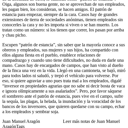
Oiga, algunos son buena gente, no se aprovechan de sus empleados,
les pagan bien, los consideran, se hacen amigos. El patrón de
estancia para empezar, siempre da la cara. Casos hay de grandes
extensiones de tierra de sociedades anónimas, tienen empleados sin
conocerles la cara y no les importa si viven o se han muerto. Los
tratan como un número: si los tienen que correr, los pasan por arriba
y chau picho.
Escupen “patrón de estancia”, sin saber que la mayoría conoce a sus
obreros y empleados, sus mujeres y sus hijos, ha compartido con
ellos alguna fiesta en el pueblo, establece relaciones de
compadrazgo y cuando uno tiene dificultades, no duda en darle una
mano. Casos hay de encargados de campos, que han visto al dueño
de la finca una vez en la vida. Llegó en una camioneta, se bajó, miró
para todos lados ni saludó, y trepó el vehículo para volverse. Por
eso, si quiere agraviar a uno pues trata mal a los empleados, digalé
“inversor en propiedades agrarias que no sabe ni decir bosta de vaca
e ignora olímpicamente a sus asalariados”. Pero, por favor sáquese
el sombrero ante el patrón de estancia, pues vive en el campo, sufre
la sequía, las plagas, la helada, la inundación y la voracidad de los
bancos de los inversores, que quieren quedarse con su campo, echar
a los empleados y sembrar soja.
Juan Manuel Aragón Leer más notas de Juan Manuel
AragónTags