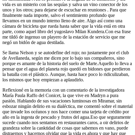
vida es un misterio con las sequías y salva un vino conector de los
unos y los otros; para dejarse de escuchar en reuniones . Para que
finalmente nada importe, salvo el sentimiento profundo que
llevamos en un mundo interno lleno de aire. Algo así como una
cámara de bicicleta que rueda hasta saber que la vida está en otra
parte, como aquel libro del yugoslavo Milan Kundera.Con esa frase
me tildó de ingenuo un playero de la estación de servicio que me
negó un bidón de agua destilada.
Se llama Nelson y se autodefine del rojo; no justamente por el club
de Avellaneda, según me dicen por lo bajo sus compañeros, sino
porque es amante de la historia del suelo de Marte.Aquello lo lleva a
pensar que el agua del planeta rojo quedó en bidones que perdieron
la batalla con el plástico. Aunque, hasta hace poco lo ridiculizaban,
los mismos que hoy empiezan a aplaudirlo.
Reflexioné en la memoria con un comentario de la investigadora
María Paula Raffo del Conicet, la que vive en Madryn a pura
pasión. Hablando de sus vacaciones luminosas en Miramar, sin
esbozar ningún delirio en su dialéctica, me comentó sobre el material
que invade los océanos y nos hace comer una tarjeta de crédito por
año en la ingesta de pescado y frutos del agua.Eso que seguramente
sucede cuando nos sentamos en restaurantes caros, a oir delirios de
grandeza sobre la canktidad de cosas que sabemos en vano, puede
distraernos y hacernos olvidar que la vida es ahora y que hay que