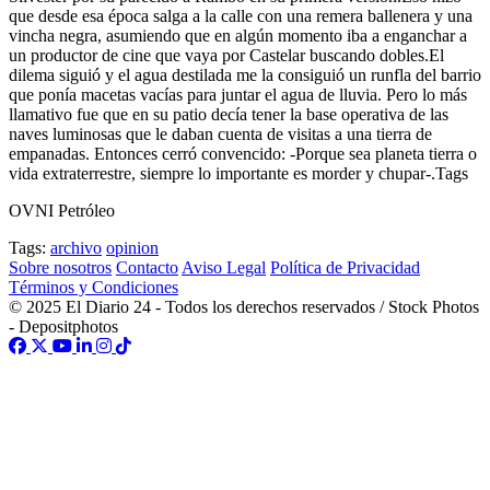
que desde esa época salga a la calle con una remera ballenera y una
vincha negra, asumiendo que en algún momento iba a enganchar a
un productor de cine que vaya por Castelar buscando dobles.El
dilema siguió y el agua destilada me la consiguió un runfla del barrio
que ponía macetas vacías para juntar el agua de lluvia. Pero lo más
llamativo fue que en su patio decía tener la base operativa de las
naves luminosas que le daban cuenta de visitas a una tierra de
empanadas. Entonces cerró convencido: -Porque sea planeta tierra o
vida extraterrestre, siempre lo importante es morder y chupar-.Tags
OVNI Petróleo
Tags:
archivo
opinion
Sobre nosotros
Contacto
Aviso Legal
Política de Privacidad
Términos y Condiciones
© 2025 El Diario 24 - Todos los derechos reservados / Stock Photos
- Depositphotos