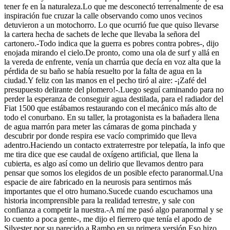
tener fe en la naturaleza.Lo que me desconectó terrenalmente de esa
inspiración fue cruzar la calle observando como unos vecinos
detuvieron a un motochorro. Lo que ocurrió fue que quiso llevarse
la cartera hecha de sachets de leche que llevaba la señora del
cartonero.-Todo indica que la guerra es pobres contra pobres-, dijo
enojada mirando el cielo.De pronto, como una ola de surf y allá en
la vereda de enfrente, venía un charrúa que decía en voz alta que la
pérdida de su baño se había resuelto por la falta de agua en la
ciudad.Y feliz con las manos en el pecho tiró al aire: -¡Zafé del
presupuesto delirante del plomero!-.Luego seguí caminando para no
perder la esperanza de conseguir agua destilada, para el radiador del
Fiat 1500 que estábamos restaurando con el mecánico más alto de
todo el conurbano. En su taller, la protagonista es la bañadera llena
de agua marrón para meter las cámaras de goma pinchada y
descubrir por donde respira ese vacío comprimido que lleva
adentro.Haciendo un contacto extraterrestre por telepatía, la info que
me tira dice que ese caudal de oxígeno artificial, que llena la
cubierta, es algo así como un delirio que llevamos dentro para
pensar que somos los elegidos de un posible efecto paranormal.Una
espacie de aire fabricado en la neurosis para sentirnos más
importantes que el otro humano.Sucede cuando escuchamos una
historia incomprensible para la realidad terrestre, y sale con
confianza a competir la nuestra.-A mí me pasó algo paranormal y se
lo cuento a poca gente-, me dijo el fierrero que tenía el apodo de
Silvester por su parecido a Rambo en su primera versión.Eso hizo