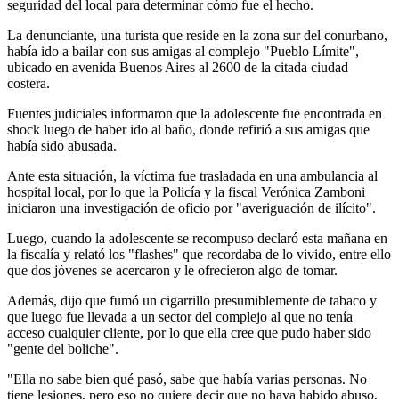
seguridad del local para determinar cómo fue el hecho.
La denunciante, una turista que reside en la zona sur del conurbano,
había ido a bailar con sus amigas al complejo "Pueblo Límite",
ubicado en avenida Buenos Aires al 2600 de la citada ciudad
costera.
Fuentes judiciales informaron que la adolescente fue encontrada en
shock luego de haber ido al baño, donde refirió a sus amigas que
había sido abusada.
Ante esta situación, la víctima fue trasladada en una ambulancia al
hospital local, por lo que la Policía y la fiscal Verónica Zamboni
iniciaron una investigación de oficio por "averiguación de ilícito".
Luego, cuando la adolescente se recompuso declaró esta mañana en
la fiscalía y relató los "flashes" que recordaba de lo vivido, entre ello
que dos jóvenes se acercaron y le ofrecieron algo de tomar.
Además, dijo que fumó un cigarrillo presumiblemente de tabaco y
que luego fue llevada a un sector del complejo al que no tenía
acceso cualquier cliente, por lo que ella cree que pudo haber sido
"gente del boliche".
"Ella no sabe bien qué pasó, sabe que había varias personas. No
tiene lesiones, pero eso no quiere decir que no haya habido abuso,