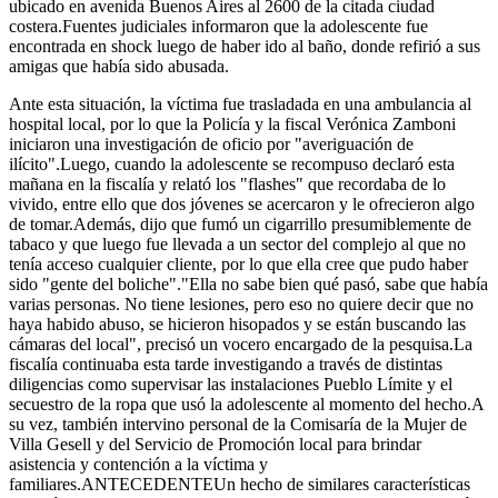
ubicado en avenida Buenos Aires al 2600 de la citada ciudad
costera.Fuentes judiciales informaron que la adolescente fue
encontrada en shock luego de haber ido al baño, donde refirió a sus
amigas que había sido abusada.
Ante esta situación, la víctima fue trasladada en una ambulancia al
hospital local, por lo que la Policía y la fiscal Verónica Zamboni
iniciaron una investigación de oficio por "averiguación de
ilícito".Luego, cuando la adolescente se recompuso declaró esta
mañana en la fiscalía y relató los "flashes" que recordaba de lo
vivido, entre ello que dos jóvenes se acercaron y le ofrecieron algo
de tomar.Además, dijo que fumó un cigarrillo presumiblemente de
tabaco y que luego fue llevada a un sector del complejo al que no
tenía acceso cualquier cliente, por lo que ella cree que pudo haber
sido "gente del boliche"."Ella no sabe bien qué pasó, sabe que había
varias personas. No tiene lesiones, pero eso no quiere decir que no
haya habido abuso, se hicieron hisopados y se están buscando las
cámaras del local", precisó un vocero encargado de la pesquisa.La
fiscalía continuaba esta tarde investigando a través de distintas
diligencias como supervisar las instalaciones Pueblo Límite y el
secuestro de la ropa que usó la adolescente al momento del hecho.A
su vez, también intervino personal de la Comisaría de la Mujer de
Villa Gesell y del Servicio de Promoción local para brindar
asistencia y contención a la víctima y
familiares.ANTECEDENTEUn hecho de similares características