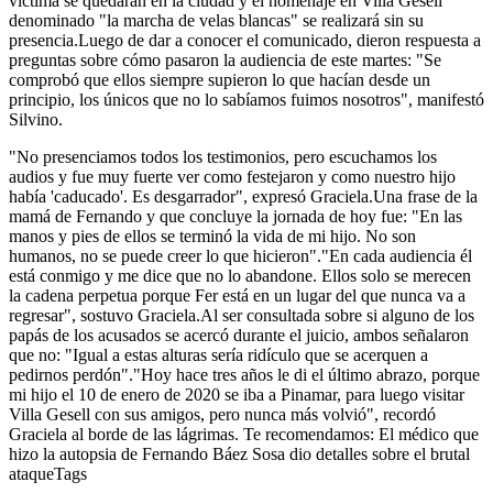
víctima se quedarán en la ciudad y el homenaje en Villa Gesell
denominado "la marcha de velas blancas" se realizará sin su
presencia.Luego de dar a conocer el comunicado, dieron respuesta a
preguntas sobre cómo pasaron la audiencia de este martes: "Se
comprobó que ellos siempre supieron lo que hacían desde un
principio, los únicos que no lo sabíamos fuimos nosotros", manifestó
Silvino.
"No presenciamos todos los testimonios, pero escuchamos los
audios y fue muy fuerte ver como festejaron y como nuestro hijo
había 'caducado'. Es desgarrador", expresó Graciela.Una frase de la
mamá de Fernando y que concluye la jornada de hoy fue: "En las
manos y pies de ellos se terminó la vida de mi hijo. No son
humanos, no se puede creer lo que hicieron"."En cada audiencia él
está conmigo y me dice que no lo abandone. Ellos solo se merecen
la cadena perpetua porque Fer está en un lugar del que nunca va a
regresar", sostuvo Graciela.Al ser consultada sobre si alguno de los
papás de los acusados se acercó durante el juicio, ambos señalaron
que no: "Igual a estas alturas sería ridículo que se acerquen a
pedirnos perdón"."Hoy hace tres años le di el último abrazo, porque
mi hijo el 10 de enero de 2020 se iba a Pinamar, para luego visitar
Villa Gesell con sus amigos, pero nunca más volvió", recordó
Graciela al borde de las lágrimas. Te recomendamos: El médico que
hizo la autopsia de Fernando Báez Sosa dio detalles sobre el brutal
ataqueTags