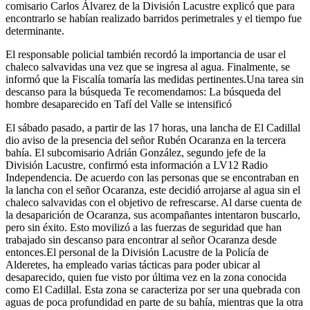
comisario Carlos Álvarez de la División Lacustre explicó que para
encontrarlo se habían realizado barridos perimetrales y el tiempo fue
determinante.
El responsable policial también recordó la importancia de usar el
chaleco salvavidas una vez que se ingresa al agua. Finalmente, se
informó que la Fiscalía tomaría las medidas pertinentes.Una tarea sin
descanso para la búsqueda Te recomendamos: La búsqueda del
hombre desaparecido en Tafí del Valle se intensificó
El sábado pasado, a partir de las 17 horas, una lancha de El Cadillal
dio aviso de la presencia del señor Rubén Ocaranza en la tercera
bahía. El subcomisario Adrián González, segundo jefe de la
División Lacustre, confirmó esta información a LV12 Radio
Independencia. De acuerdo con las personas que se encontraban en
la lancha con el señor Ocaranza, este decidió arrojarse al agua sin el
chaleco salvavidas con el objetivo de refrescarse. Al darse cuenta de
la desaparición de Ocaranza, sus acompañantes intentaron buscarlo,
pero sin éxito. Esto movilizó a las fuerzas de seguridad que han
trabajado sin descanso para encontrar al señor Ocaranza desde
entonces.El personal de la División Lacustre de la Policía de
Alderetes, ha empleado varias tácticas para poder ubicar al
desaparecido, quien fue visto por última vez en la zona conocida
como El Cadillal. Esta zona se caracteriza por ser una quebrada con
aguas de poca profundidad en parte de su bahía, mientras que la otra