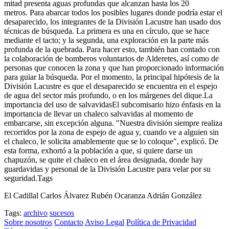
mitad presenta aguas profundas que alcanzan hasta los 20
metros. Para abarcar todos los posibles lugares donde podría estar el
desaparecido, los integrantes de la División Lacustre han usado dos
técnicas de búsqueda. La primera es una en círculo, que se hace
mediante el tacto; y la segunda, una exploración en la parte más
profunda de la quebrada. Para hacer esto, también han contado con
la colaboración de bomberos voluntarios de Alderetes, así como de
personas que conocen la zona y que han proporcionado información
para guiar la búsqueda. Por el momento, la principal hipótesis de la
División Lacustre es que el desaparecido se encuentra en el espejo
de agua del sector más profundo, o en los márgenes del dique.La
importancia del uso de salvavidasEl subcomisario hizo énfasis en la
importancia de llevar un chaleco salvavidas al momento de
embarcarse, sin excepción alguna. "Nuestra división siempre realiza
recorridos por la zona de espejo de agua y, cuando ve a alguien sin
el chaleco, le solicita amablemente que se lo coloque", explicó. De
esta forma, exhortó a la población a que, si quiere darse un
chapuzón, se quite el chaleco en el área designada, donde hay
guardavidas y personal de la División Lacustre para velar por su
seguridad.Tags
El Cadillal Carlos Álvarez Rubén Ocaranza Adrián González
Tags:
archivo
sucesos
Sobre nosotros
Contacto
Aviso Legal
Política de Privacidad