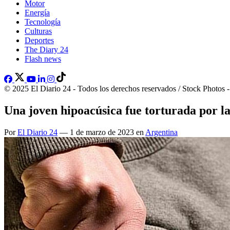
Motor
Energía
Tecnología
Culturas
Deportes
The Diary 24
Flash news
© 2025 El Diario 24 - Todos los derechos reservados / Stock Photos 
Una joven hipoacúsica fue torturada por l
Por
El Diario 24
— 1 de marzo de 2023 en
Argentina