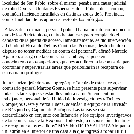
localidad de San Pablo, sobre el mismo, pesaba una causa judicial
de robo.Diversas Unidades Especiales de la Policía de Tucumán,
continúan haciendo rastrillajes en distintas zonas de la Provincia,
con la finalidad de recapturar al resto de los prófugos.
"A las 8 de la mañana, personal policial había tomado conocimiento
que de los 20 detenidos, cuatro habían escapado rompiendo el
candado de la puerta de acceso. Inmediatamente, se dio intervención
a la Unidad Fiscal de Delitos Contra las Personas, desde donde se
dispuso no tomar medidas en contra del personal", afirmó Marcelo
Aparicio, a cargo de la comisaría. También, se puso en
conocimiento a los superiores, quienes acudieron a la comisaría para
coordinar y supervisar las tareas que posibilitarán la recaptura de
estos cuatro prófugos.
Juan Carrizo, jefe de zona, agregó que “a raíz de este suceso, el
comisario general Marcos Goane, se hizo presente para supervisar
todas las tareas que se están llevando a cabo. Se encuentran
trabajando, personal de la Unidad de Investigaciones y Delitos
Complejos Oeste y Yerba Buena, además un equipo de la División
de Búsqueda y Captura de Prófugos. Las tareas se están
desarrollando en conjunto con Infantería y los equipos investigativos
de las comisarías de la Regional. Todo esto, a disposición a los fines
de recapturar a los evadidos”.MÁS NOTICIASALERTAAtrapan a
un ladrón en el interior de una casa a la que ingresó a robar 18 Jul