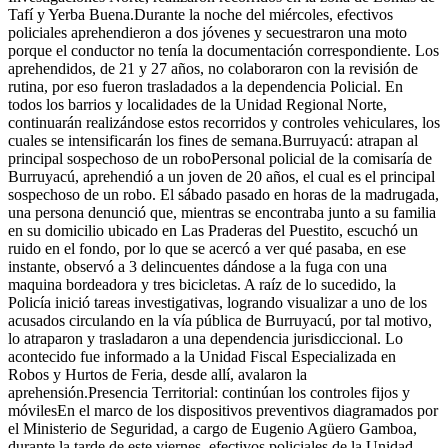
Tafí y Yerba Buena.Durante la noche del miércoles, efectivos
policiales aprehendieron a dos jóvenes y secuestraron una moto
porque el conductor no tenía la documentación correspondiente. Los
aprehendidos, de 21 y 27 años, no colaboraron con la revisión de
rutina, por eso fueron trasladados a la dependencia Policial. En
todos los barrios y localidades de la Unidad Regional Norte,
continuarán realizándose estos recorridos y controles vehiculares, los
cuales se intensificarán los fines de semana.Burruyacú: atrapan al
principal sospechoso de un roboPersonal policial de la comisaría de
Burruyacú, aprehendió a un joven de 20 años, el cual es el principal
sospechoso de un robo. El sábado pasado en horas de la madrugada,
una persona denunció que, mientras se encontraba junto a su familia
en su domicilio ubicado en Las Praderas del Puestito, escuchó un
ruido en el fondo, por lo que se acercó a ver qué pasaba, en ese
instante, observó a 3 delincuentes dándose a la fuga con una
maquina bordeadora y tres bicicletas. A raíz de lo sucedido, la
Policía inició tareas investigativas, logrando visualizar a uno de los
acusados circulando en la vía pública de Burruyacú, por tal motivo,
lo atraparon y trasladaron a una dependencia jurisdiccional. Lo
acontecido fue informado a la Unidad Fiscal Especializada en
Robos y Hurtos de Feria, desde allí, avalaron la
aprehensión.Presencia Territorial: continúan los controles fijos y
móvilesEn el marco de los dispositivos preventivos diagramados por
el Ministerio de Seguridad, a cargo de Eugenio Agüero Gamboa,
durante la tarde de este viernes, efectivos policiales de la Unidad