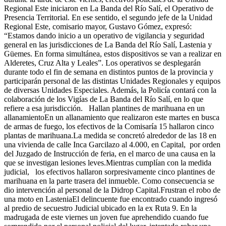
Regional Este iniciaron en La Banda del Río Salí, el Operativo de
Presencia Territorial. En ese sentido, el segundo jefe de la Unidad
Regional Este, comisario mayor, Gustavo Gómez, expresó:
“Estamos dando inicio a un operativo de vigilancia y seguridad
general en las jurisdicciones de La Banda del Río Salí, Lastenia y
Güemes. En forma simultánea, estos dispositivos se van a realizar en
Alderetes, Cruz Alta y Leales”. Los operativos se desplegarán
durante todo el fin de semana en distintos puntos de la provincia y
participarán personal de las distintas Unidades Regionales y equipos
de diversas Unidades Especiales. Además, la Policía contará con la
colaboración de los Vigías de La Banda del Río Salí, en lo que
refiere a esa jurisdicción. Hallan plantines de marihuana en un
allanamientoEn un allanamiento que realizaron este martes en busca
de armas de fuego, los efectivos de la Comisaría 15 hallaron cinco
plantas de marihuana.La medida se concretó alrededor de las 18 en
una vivienda de calle Inca Garcilazo al 4.000, en Capital, por orden
del Juzgado de Instrucción de feria, en el marco de una causa en la
que se investigan lesiones leves.Mientras cumplían con la medida
judicial, los efectivos hallaron sorpresivamente cinco plantines de
marihuana en la parte trasera del inmueble. Como consecuencia se
dio intervención al personal de la Didrop Capital.Frustran el robo de
una moto en LasteniaEl delincuente fue encontrado cuando ingresó
al predio de secuestro Judicial ubicado en la ex Ruta 9. En la
madrugada de este viernes un joven fue aprehendido cuando fue