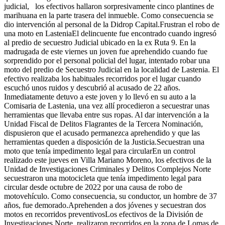
judicial, los efectivos hallaron sorpresivamente cinco plantines de
marihuana en la parte trasera del inmueble. Como consecuencia se
dio intervención al personal de la Didrop Capital.Frustran el robo de
una moto en LasteniaEl delincuente fue encontrado cuando ingresó
al predio de secuestro Judicial ubicado en la ex Ruta 9. En la
madrugada de este viernes un joven fue aprehendido cuando fue
sorprendido por el personal policial del lugar, intentado robar una
moto del predio de Secuestro Judicial en la localidad de Lastenia. El
efectivo realizaba los habituales recorridos por el lugar cuando
escuchó unos ruidos y descubrió al acusado de 22 años.
Inmediatamente detuvo a este joven y lo llevó en su auto a la
Comisaria de Lastenia, una vez allí procedieron a secuestrar unas
herramientas que llevaba entre sus ropas. Al dar intervención a la
Unidad Fiscal de Delitos Flagrantes de la Tercera Nominación,
dispusieron que el acusado permanezca aprehendido y que las
herramientas queden a disposición de la Justicia.Secuestran una
moto que tenía impedimento legal para circularEn un control
realizado este jueves en Villa Mariano Moreno, los efectivos de la
Unidad de Investigaciones Criminales y Delitos Complejos Norte
secuestraron una motocicleta que tenía impedimento legal para
circular desde octubre de 2022 por una causa de robo de
motovehículo. Como consecuencia, su conductor, un hombre de 37
años, fue demorado.Aprehenden a dos jóvenes y secuestran dos
motos en recorridos preventivosLos efectivos de la División de
Investigaciones Norte, realizaron recorridos en la zona de Lomas de