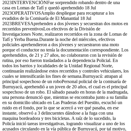
2023INTERVENCIÓNFue sorprendido robando dentro de una
casa en Lomas de Tafí y quedó aprehendido 18 Jul
2023OPERATIVOSAmplio despliegue para recapturar a los
evadidos de la Comisaría de El Manantial 18 Jul
2023BREVESAprehenden a dos jóvenes y secuestran dos motos en
recorridos preventivosLos efectivos de la División de
Investigaciones Norte, realizaron recorridos en la zona de Lomas de
Tafí y Yerba Buena.Durante la noche del miércoles, efectivos
policiales aprehendieron a dos jóvenes y secuestraron una moto
porque el conductor no tenía la documentación correspondiente. Los
aprehendidos, de 21 y 27 años, no colaboraron con la revisión de
rutina, por eso fueron trasladados a la dependencia Policial. En
todos los barrios y localidades de la Unidad Regional Norte,
continuarán realizándose estos recorridos y controles vehiculares, los
cuales se intensificarán los fines de semana.Burruyacú: atrapan al
principal sospechoso de un roboPersonal policial de la comisaría de
Burruyacú, aprehendió a un joven de 20 años, el cual es el principal
sospechoso de un robo. El sábado pasado en horas de la madrugada,
una persona denunció que, mientras se encontraba junto a su familia
en su domicilio ubicado en Las Praderas del Puestito, escuchó un
ruido en el fondo, por lo que se acercó a ver qué pasaba, en ese
instante, observó a 3 delincuentes dándose a la fuga con una
maquina bordeadora y tres bicicletas. A raíz de lo sucedido, la
Policía inició tareas investigativas, logrando visualizar a uno de los
acusados circulando en la vía pública de Burruyacú, por tal motivo,