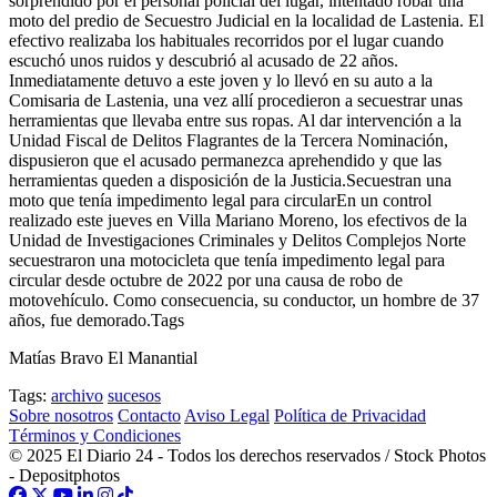
sorprendido por el personal policial del lugar, intentado robar una
moto del predio de Secuestro Judicial en la localidad de Lastenia. El
efectivo realizaba los habituales recorridos por el lugar cuando
escuchó unos ruidos y descubrió al acusado de 22 años.
Inmediatamente detuvo a este joven y lo llevó en su auto a la
Comisaria de Lastenia, una vez allí procedieron a secuestrar unas
herramientas que llevaba entre sus ropas. Al dar intervención a la
Unidad Fiscal de Delitos Flagrantes de la Tercera Nominación,
dispusieron que el acusado permanezca aprehendido y que las
herramientas queden a disposición de la Justicia.Secuestran una
moto que tenía impedimento legal para circularEn un control
realizado este jueves en Villa Mariano Moreno, los efectivos de la
Unidad de Investigaciones Criminales y Delitos Complejos Norte
secuestraron una motocicleta que tenía impedimento legal para
circular desde octubre de 2022 por una causa de robo de
motovehículo. Como consecuencia, su conductor, un hombre de 37
años, fue demorado.Tags
Matías Bravo El Manantial
Tags:
archivo
sucesos
Sobre nosotros
Contacto
Aviso Legal
Política de Privacidad
Términos y Condiciones
© 2025 El Diario 24 - Todos los derechos reservados / Stock Photos
- Depositphotos