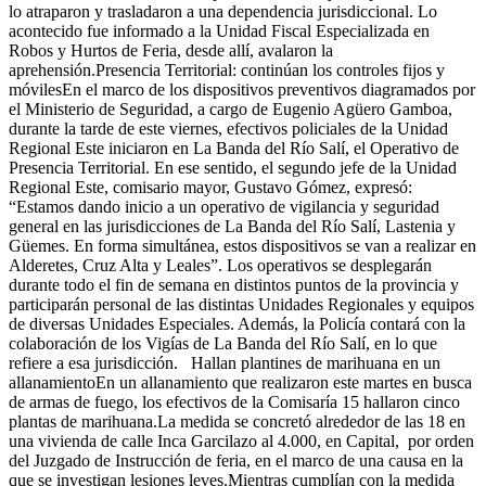
lo atraparon y trasladaron a una dependencia jurisdiccional. Lo
acontecido fue informado a la Unidad Fiscal Especializada en
Robos y Hurtos de Feria, desde allí, avalaron la
aprehensión.Presencia Territorial: continúan los controles fijos y
móvilesEn el marco de los dispositivos preventivos diagramados por
el Ministerio de Seguridad, a cargo de Eugenio Agüero Gamboa,
durante la tarde de este viernes, efectivos policiales de la Unidad
Regional Este iniciaron en La Banda del Río Salí, el Operativo de
Presencia Territorial. En ese sentido, el segundo jefe de la Unidad
Regional Este, comisario mayor, Gustavo Gómez, expresó:
“Estamos dando inicio a un operativo de vigilancia y seguridad
general en las jurisdicciones de La Banda del Río Salí, Lastenia y
Güemes. En forma simultánea, estos dispositivos se van a realizar en
Alderetes, Cruz Alta y Leales”. Los operativos se desplegarán
durante todo el fin de semana en distintos puntos de la provincia y
participarán personal de las distintas Unidades Regionales y equipos
de diversas Unidades Especiales. Además, la Policía contará con la
colaboración de los Vigías de La Banda del Río Salí, en lo que
refiere a esa jurisdicción. Hallan plantines de marihuana en un
allanamientoEn un allanamiento que realizaron este martes en busca
de armas de fuego, los efectivos de la Comisaría 15 hallaron cinco
plantas de marihuana.La medida se concretó alrededor de las 18 en
una vivienda de calle Inca Garcilazo al 4.000, en Capital, por orden
del Juzgado de Instrucción de feria, en el marco de una causa en la
que se investigan lesiones leves.Mientras cumplían con la medida