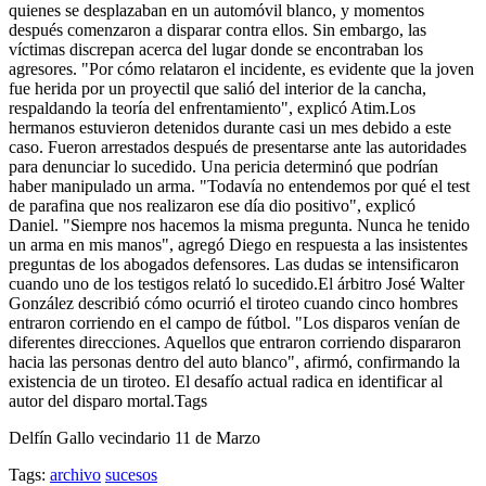
quienes se desplazaban en un automóvil blanco, y momentos
después comenzaron a disparar contra ellos. Sin embargo, las
víctimas discrepan acerca del lugar donde se encontraban los
agresores. "Por cómo relataron el incidente, es evidente que la joven
fue herida por un proyectil que salió del interior de la cancha,
respaldando la teoría del enfrentamiento", explicó Atim.Los
hermanos estuvieron detenidos durante casi un mes debido a este
caso. Fueron arrestados después de presentarse ante las autoridades
para denunciar lo sucedido. Una pericia determinó que podrían
haber manipulado un arma. "Todavía no entendemos por qué el test
de parafina que nos realizaron ese día dio positivo", explicó
Daniel. "Siempre nos hacemos la misma pregunta. Nunca he tenido
un arma en mis manos", agregó Diego en respuesta a las insistentes
preguntas de los abogados defensores. Las dudas se intensificaron
cuando uno de los testigos relató lo sucedido.El árbitro José Walter
González describió cómo ocurrió el tiroteo cuando cinco hombres
entraron corriendo en el campo de fútbol. "Los disparos venían de
diferentes direcciones. Aquellos que entraron corriendo dispararon
hacia las personas dentro del auto blanco", afirmó, confirmando la
existencia de un tiroteo. El desafío actual radica en identificar al
autor del disparo mortal.Tags
Delfín Gallo vecindario 11 de Marzo
Tags:
archivo
sucesos