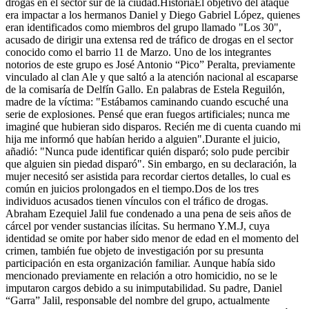
drogas en el sector sur de la ciudad.HistoriaEl objetivo del ataque
era impactar a los hermanos Daniel y Diego Gabriel López, quienes
eran identificados como miembros del grupo llamado "Los 30",
acusado de dirigir una extensa red de tráfico de drogas en el sector
conocido como el barrio 11 de Marzo. Uno de los integrantes
notorios de este grupo es José Antonio “Pico” Peralta, previamente
vinculado al clan Ale y que saltó a la atención nacional al escaparse
de la comisaría de Delfín Gallo. En palabras de Estela Reguilón,
madre de la víctima: "Estábamos caminando cuando escuché una
serie de explosiones. Pensé que eran fuegos artificiales; nunca me
imaginé que hubieran sido disparos. Recién me di cuenta cuando mi
hija me informó que habían herido a alguien".Durante el juicio,
añadió: "Nunca pude identificar quién disparó; solo pude percibir
que alguien sin piedad disparó". Sin embargo, en su declaración, la
mujer necesitó ser asistida para recordar ciertos detalles, lo cual es
común en juicios prolongados en el tiempo.Dos de los tres
individuos acusados tienen vínculos con el tráfico de drogas.
Abraham Ezequiel Jalil fue condenado a una pena de seis años de
cárcel por vender sustancias ilícitas. Su hermano Y.M.J, cuya
identidad se omite por haber sido menor de edad en el momento del
crimen, también fue objeto de investigación por su presunta
participación en esta organización familiar. Aunque había sido
mencionado previamente en relación a otro homicidio, no se le
imputaron cargos debido a su inimputabilidad. Su padre, Daniel
“Garra” Jalil, responsable del nombre del grupo, actualmente