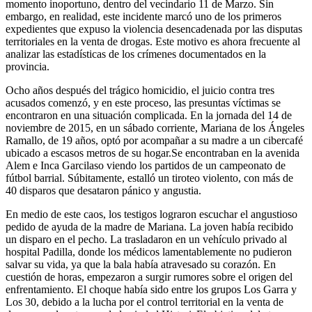
momento inoportuno, dentro del vecindario 11 de Marzo. Sin
embargo, en realidad, este incidente marcó uno de los primeros
expedientes que expuso la violencia desencadenada por las disputas
territoriales en la venta de drogas. Este motivo es ahora frecuente al
analizar las estadísticas de los crímenes documentados en la
provincia.
Ocho años después del trágico homicidio, el juicio contra tres
acusados comenzó, y en este proceso, las presuntas víctimas se
encontraron en una situación complicada. En la jornada del 14 de
noviembre de 2015, en un sábado corriente, Mariana de los Ángeles
Ramallo, de 19 años, optó por acompañar a su madre a un cibercafé
ubicado a escasos metros de su hogar.Se encontraban en la avenida
Alem e Inca Garcilaso viendo los partidos de un campeonato de
fútbol barrial. Súbitamente, estalló un tiroteo violento, con más de
40 disparos que desataron pánico y angustia.
En medio de este caos, los testigos lograron escuchar el angustioso
pedido de ayuda de la madre de Mariana. La joven había recibido
un disparo en el pecho. La trasladaron en un vehículo privado al
hospital Padilla, donde los médicos lamentablemente no pudieron
salvar su vida, ya que la bala había atravesado su corazón. En
cuestión de horas, empezaron a surgir rumores sobre el origen del
enfrentamiento. El choque había sido entre los grupos Los Garra y
Los 30, debido a la lucha por el control territorial en la venta de