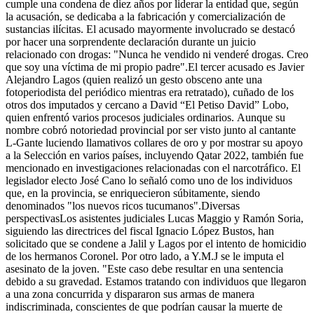
cumple una condena de diez años por liderar la entidad que, según
la acusación, se dedicaba a la fabricación y comercialización de
sustancias ilícitas. El acusado mayormente involucrado se destacó
por hacer una sorprendente declaración durante un juicio
relacionado con drogas: "Nunca he vendido ni venderé drogas. Creo
que soy una víctima de mi propio padre".El tercer acusado es Javier
Alejandro Lagos (quien realizó un gesto obsceno ante una
fotoperiodista del periódico mientras era retratado), cuñado de los
otros dos imputados y cercano a David “El Petiso David” Lobo,
quien enfrentó varios procesos judiciales ordinarios. Aunque su
nombre cobró notoriedad provincial por ser visto junto al cantante
L-Gante luciendo llamativos collares de oro y por mostrar su apoyo
a la Selección en varios países, incluyendo Qatar 2022, también fue
mencionado en investigaciones relacionadas con el narcotráfico. El
legislador electo José Cano lo señaló como uno de los individuos
que, en la provincia, se enriquecieron súbitamente, siendo
denominados "los nuevos ricos tucumanos".Diversas
perspectivasLos asistentes judiciales Lucas Maggio y Ramón Soria,
siguiendo las directrices del fiscal Ignacio López Bustos, han
solicitado que se condene a Jalil y Lagos por el intento de homicidio
de los hermanos Coronel. Por otro lado, a Y.M.J se le imputa el
asesinato de la joven. "Este caso debe resultar en una sentencia
debido a su gravedad. Estamos tratando con individuos que llegaron
a una zona concurrida y dispararon sus armas de manera
indiscriminada, conscientes de que podrían causar la muerte de