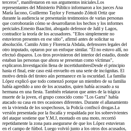
terceros", manifestaron en sus argumentos iniciales.Los
representantes del Ministerio Público informaron a los jueces Ana
María Íacono, Guillermo Taylor y Fernando Zóttoli Ortiz que
durante la audiencia se presentarán testimonios de varias personas
que corroborarán cómo se desarrollaron los hechos y los informes
periciales.Ernesto Baaclini, abogado defensor de Jalil y Lagos,
contradice la teoría de los acusadores. "Ellos simplemente no
estuvieron presentes en ese sitio", afirmó antes de solicitar su
absolución. Camilo Atim y Florencia Abdala, defensores legales del
otro imputado, optaron por un enfoque similar. "Él no estuvo allí, no
efectuó disparos. Los tiros provinieron del interior del estadio, donde
estaban las personas que ahora se presentan como víctimas",
explicaron.Investigación llena de incertidumbresDesde el principio
hasta el final, este caso está envuelto en una serie de incógnitas. El
motivo detrás del tiroteo aún permanece en la oscuridad. La familia
López explicó que todo comenzó porque un miembro de su familia
había agredido a uno de los acusados, quien había acosado a su
hermana en una fiesta. También relataron que antes de la trágica
muerte de la joven, el grupo conocido como "Los Garra" había
atacado su casa en tres ocasiones diferentes. Durante el allanamiento
en la vivienda de los sospechosos, la Policía confiscó drogas.La
versión presentada por la fiscalía y respaldada por los sobrevivientes
del ataque sostiene que Y.M.J, montado en una moto, recorrió
repetidamente la zona para asegurarse de que los López estuvieran
en el campo de fútbol. Luego volvió junto a los otros dos acusados,