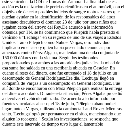
este vehículo a la DDI de Lomas de Zamora. La finalidad de esta
acción es la realización de pericias científicas en el automóvil, con el
objetivo de detectar posibles indicios de sangre u otros rastros que
puedan ayudar en la identificación de los responsables del atroz
asesinato descubierto el domingo 23 de julio por unos niños que
jugaban cerca del arroyo del Rey.De acuerdo a la información
obtenida por TN, se ha confirmado que Pilepich había prestado el
vehículo a "Lechuga" en su regreso de uno de sus viajes a Estados
Unidos. Tanto Pilepich como Nahuel Vargas, otro individuo
implicado en el caso y quien había presentado denuncias por
amenazas contra Pérez Algaba, mantenían una deuda conjunta de
150.000 dólares con la víctima. Según los testimonios
proporcionados por ambos a las autoridades judiciales, la mitad de
esa suma fue saldada en una escribanía ubicada en Castelar. En
cuanto al resto del dinero, este fue entregado el 18 de julio en un
descampado de General Rodríguez.Ese día, 'Lechuga' llegó en
compañía de Vargas a un descampado en General Rodríguez. Fue
allí donde se encontraron con Maxi Pilepich para realizar la entrega
del dinero acordado. Durante esta situación, Pérez Algaba procedió
a devolver el vehículo utilizado. De acuerdo a lo informado por
fuentes vinculadas al caso, el 18 de julio, "Pilepich abandonó el
lugar junto a Vargas, utilizando la camioneta Land Rover. Mientras
tanto, 'Lechuga' optó por permanecer en el sitio, mencionando que
alguien lo recogería." Según las investigaciones, se sospecha que
durante este intervalo de tiempo tuvo lugar el lamentable