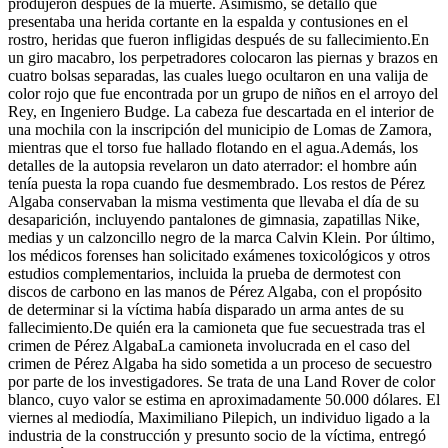
produjeron después de la muerte. Asimismo, se detalló que
presentaba una herida cortante en la espalda y contusiones en el
rostro, heridas que fueron infligidas después de su fallecimiento.En
un giro macabro, los perpetradores colocaron las piernas y brazos en
cuatro bolsas separadas, las cuales luego ocultaron en una valija de
color rojo que fue encontrada por un grupo de niños en el arroyo del
Rey, en Ingeniero Budge. La cabeza fue descartada en el interior de
una mochila con la inscripción del municipio de Lomas de Zamora,
mientras que el torso fue hallado flotando en el agua.Además, los
detalles de la autopsia revelaron un dato aterrador: el hombre aún
tenía puesta la ropa cuando fue desmembrado. Los restos de Pérez
Algaba conservaban la misma vestimenta que llevaba el día de su
desaparición, incluyendo pantalones de gimnasia, zapatillas Nike,
medias y un calzoncillo negro de la marca Calvin Klein. Por último,
los médicos forenses han solicitado exámenes toxicológicos y otros
estudios complementarios, incluida la prueba de dermotest con
discos de carbono en las manos de Pérez Algaba, con el propósito
de determinar si la víctima había disparado un arma antes de su
fallecimiento.De quién era la camioneta que fue secuestrada tras el
crimen de Pérez AlgabaLa camioneta involucrada en el caso del
crimen de Pérez Algaba ha sido sometida a un proceso de secuestro
por parte de los investigadores. Se trata de una Land Rover de color
blanco, cuyo valor se estima en aproximadamente 50.000 dólares. El
viernes al mediodía, Maximiliano Pilepich, un individuo ligado a la
industria de la construcción y presunto socio de la víctima, entregó