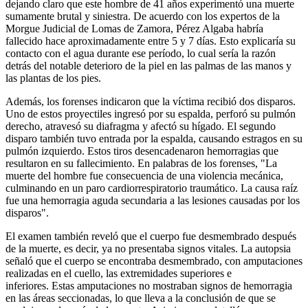
dejando claro que este hombre de 41 años experimentó una muerte
sumamente brutal y siniestra. De acuerdo con los expertos de la
Morgue Judicial de Lomas de Zamora, Pérez Algaba habría
fallecido hace aproximadamente entre 5 y 7 días. Esto explicaría su
contacto con el agua durante ese período, lo cual sería la razón
detrás del notable deterioro de la piel en las palmas de las manos y
las plantas de los pies.
Además, los forenses indicaron que la víctima recibió dos disparos.
Uno de estos proyectiles ingresó por su espalda, perforó su pulmón
derecho, atravesó su diafragma y afectó su hígado. El segundo
disparo también tuvo entrada por la espalda, causando estragos en su
pulmón izquierdo. Estos tiros desencadenaron hemorragias que
resultaron en su fallecimiento. En palabras de los forenses, "La
muerte del hombre fue consecuencia de una violencia mecánica,
culminando en un paro cardiorrespiratorio traumático. La causa raíz
fue una hemorragia aguda secundaria a las lesiones causadas por los
disparos".
El examen también reveló que el cuerpo fue desmembrado después
de la muerte, es decir, ya no presentaba signos vitales. La autopsia
señaló que el cuerpo se encontraba desmembrado, con amputaciones
realizadas en el cuello, las extremidades superiores e
inferiores. Estas amputaciones no mostraban signos de hemorragia
en las áreas seccionadas, lo que lleva a la conclusión de que se