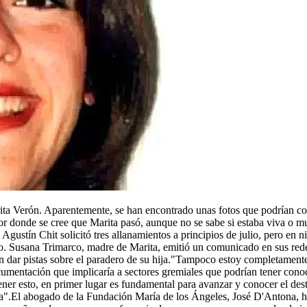
rita Verón. Aparentemente, se han encontrado unas fotos que podrían co
 donde se cree que Marita pasó, aunque no se sabe si estaba viva o muer
 Agustín Chit solicitó tres allanamientos a principios de julio, pero en 
ivo. Susana Trimarco, madre de Marita, emitió un comunicado en sus rede
an dar pistas sobre el paradero de su hija."Tampoco estoy completamente
ocumentación que implicaría a sectores gremiales que podrían tener con
ner esto, en primer lugar es fundamental para avanzar y conocer el dest
".El abogado de la Fundación María de los Ángeles, José D'Antona, ha 