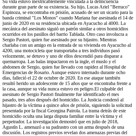
Su vida estuvo inextricablemente vinculada a la delincuencia durante gran parte de su existencia. Su hijo, Lucas Ariel "Berraco" Espinoza, se encontraba en prisión, acusado de ser un sicario para la banda criminal "Los Monos" cuando Mariana fue asesinada el 14 de junio de 2020 en su residencia ubicada en Ayacucho al 4000. La mecánica del asesinato siguió un patrón similar a otros homicidios ocurridos en los pasillos del barrio Tablada. Otro caso involucra a Sergio Pastori, quien fue asesinado por su hijastro. Mientras charlaba con un amigo en la entrada de su vivienda en Ayacucho al 4200, una motocicleta que transportaba a tres individuos pasó velozmente, se detuvo y uno de ellos descendió para disparar a quemarropa. Las balas impactaron en la ingle, el muslo y el abdomen de Sergio, quien fue llevado con rapidez al Hospital de Emergencias de Rosario. Aunque estuvo internado durante ocho días, falleció el 22 de octubre de 2020. En ese ataque también resultó herido un adolescente de 15 años que se encontraba frente a la casa, aunque su vida nunca estuvo en peligro.El culpable del asesinato de Sergio Pastori finalmente fue identificado el mes pasado, tres años después del homicidio. La Justicia condenó al hijastro de la víctima a quince años de prisión, siguiendo la solicitud presentada por la fiscal Georgina Pairola. La trama detrás de este homicidio oculta una larga disputa familiar entre la víctima y el perpetrador. La investigación demostró que en julio de 2018, Agustín L. amenazó a su padrastro con un arma después de una discusión. Los registros previos revelan dos amenazas previas del asesino, tanto hacia Pastori como hacia su propia madre. Todo culminó en el brutal asesinato. Aquella fatídica noche, después de las 21:30 horas, Mariana fue llamada por su nombre y, cuando se asomó, fue asesinada a sangre fría con trece disparos. A más de tres años de los trágicos sucesos, la causa sigue sin detenidos, mientras que el hijo de Espinoza, que ahora tiene 21 años, permanece en prisión tras ser condenado a 20 años por el asesinato de Felipe Schneider en 2019, cuando tenía tan solo 18 años.Acribillada en una fiestaRocío Romano contaba con 20 años y tenía un bebé de tan solo unos meses cuando, el 18 de septiembre de 2021, optó por asistir con sus amigas a una celebración en el vecindario de Tablada. En un lapso de horas, lo que era una noche de diversión se convirtió en una tragedia, cuando dos individuos en una moto abrieron fuego de manera repentina contra el grupo de jóvenes. En ese grupo se encontraba Milena, la hermana de Rocío, quien compartió con TN que había advertido a Rocío sobre la peligrosidad de la situación. Milena expresó: "Le sugerimos que no fuera, le dijimos que era riesgoso, pero ella fue muy terca y decidió ir. Cuando ya estábamos allí, comenzaron a disparar como si no significara nada".La madre de Rocío hizo una declaración en una rueda de prensa en ese momento, diciendo: "Mi hija estaba saliendo por segunda vez, y tenía todo el derecho porque era una adolescente, una joven. Todo esto está relacionado con el narcotráfico. Han matado a mi hija como si fuera un animal, y exijo justicia". El asesinato de Rocío aún sigue sin resolverse y los responsables de su muerte ni siquiera han sido identificados. En febrero de este año, el gobierno de Santa Fe estableció una recompensa de $1.000.000 para aquellos que brinden información útil, relevante y crucial que permita avanzar en la investigación de este caso.Ejecutada en la puerta de su casaEl 14 de octubre de 2021, la calle Ayacucho fue testigo de un nuevo episodio de violencia. Mariel Soledad Lezcano, una joven de 21 años y madre de un niño de tres años, fue asesinada en su propia residencia, donde se encontraba cumpliendo prisión domiciliaria para cuidar a su hijo. La víctima había sido condenada por ser parte de la banda liderada por René “El Brujo” Ungaro, quien actualmente purga una sentencia por el homicidio de Roberto “Pimpi” Caminos, histórico líder de la barra brava de Newell’s, y por encabezar una asociación ilícita.En los días anteriores al crimen, la familia de Lezcano había recibido amenazas que lamentablemente se materializaron poco después. Durante la tarde del 14 de octubre, alguien llamó a su puerta y, al abrir, fue baleada en la cabeza. Luego, fue rematada con un disparo en la cintura. El fiscal Gastón Ávila, en ese momento, expresó: "Sin lugar a dudas, esto fue una ejecución planificada. Los agresores dispararon prácticamente de inmediato tras abrirse la puerta. Es evidente que se trató de un mensaje dirigido a la familia residente en ese hogar".Inicialmente, Alan Funes (24), líder de una banda dedicada al tráfico de drogas y supuesto cerebro detrás del homicidio, y Iván Ariel “Lolo” Gutiérrez (18), novio de la hermana de Funes y presunto ejecutor material del crimen, fueron acusados por estos hechos. Sin embargo, en junio de 2022, el fiscal Gastón Ávila presentó cargos contra Ulises David Chipre (21), señalándolo como cómplice del asesinato. Según Ávila, Chipre habría conducido la motocicleta desde la cual Gutiérrez disparó contra la cabeza de Lezcano.Vivía con custodia policial y fue asesinada por no abandonar su casaNélida Susana Benítez, una mujer de 45 años, perdió la vida el martes 8 de junio de 2021 en su residencia ubicada en Ayacucho al 4000. Su existencia estuvo trágicamente ligada a la violencia mucho antes de este incidente, ya que previamente habían asesinado a su esposo y a su hija de 5 años, culminando finalmente con su propia muerte. A partir de febrero de ese mismo año, Nélida contaba con protección policial debido a las amenazas que había recibido, las cuales la instaban a abandonar su hogar. Las amenazas comenzaron con disparos dirigidos hacia la fachada de su vivienda, seguidas por una nota que le sirvió como ultimátum.Andrés Bladimir “Colorado” N., identificado por la fiscal Valeria Haurigot como responsable de las agresiones contra Nélida, se encontraba bajo acusación. El día anterior al trágico suceso, es decir, el lunes, el esquema de seguridad policial había cambiado para ser intermitente durante el día y constante durante la noche. Sin embargo, el martes alrededor de las 14 horas, las dos agentes de policía encargadas de la custodia abandonaron el lugar debido a una comunicación por radio, siendo en ese corto intervalo de tiempo cuando ocurrió el ataque. El asesino logró ingresar a la casa a través del pasillo y, sin vacilar, cometió el asesinato.El crimen de un condenadoEl crimen de Maximiliano Gauna sigue siendo un misterio sin resolver hasta el momento. El 15 de enero de 2022, su cuerpo fue descubierto en la dirección 4297 de la calle Ayacucho. Un vecino fue quien hizo el hallazgo y de inmediato alertó a través del número de emergencia 911. Cuando la policía llegó al lugar, Gauna ya había fallecido a causa de un disparo en el ojo. Cabe mencionar que en 2016, cuando tenía 20 años, Gauna había sido condenado en un juicio abreviado a una pena de 3 años y 4 meses de prisión por tentativa de robo.En ese mismo momento, también se le atribuyó un intento de homicidio que había tenido lugar antes de su detención por el intento de asalto. Lo que hace particularmente intrigante el caso de Gauna es que solía moverse en el barrio Ludueña, que se encuentra en la zona norte de Rosario. Sin embargo, los investigadores no han logrado encontrar razones que expliquen por qué se encontraba en los pasillos del barrio Tablada en el momento de su muerte. A pesar de que ha pasado año y medio desde el crimen, el caso sigue sin que haya detenidos en relación al mismo.Víctima de una guerra entre bandasViviana Alejandra Guevara fue víctima de un asesinato un mes después de la muerte de Gauna, en un lugar a dos cuadras de donde el hombre de 26 años fue asesinado. Guevara se encontraba en el umbral de su vivienda cuando dos agresores, montados en bicicleta, pasaron junto a ella y le quitaron la vida de un tiro en la cabeza. Inicialmente, Juan Elías S., alias "Campera" (25), y Brandon Michel B., conocido como "Tartita" (20), habían sido detenidos como sospechosos. Ambos permanecen bajo prisión preventiva hasta que se celebre el juicio. En agosto del año pasado, un tercer individuo fue añadido a la lista de acusados. Brian Nahuel B., de 29 años, es señalado como el presunto autor material del homicidio y también se le ha impuesto prisión preventiva.Fuentes vinculadas al sistema judicial confirmaron a TN que el crimen ocurrió en un contexto de rivalidad entre bandas. Un testigo cuya identidad se mantiene confidencial afirmó que la mujer estaba involucrada en la venta de sustancias ilícitas. La teoría que los investigadores proponen es que ella fue blanco de un ataque perpetrado por una banda enemiga. El asesinato se llevó a cabo utilizando una ametralladora en el local donde ella operaba en el barrio. Bartolomé Blanco, un jubilado de 65 años, sufrió un asesinato durante la tarde del 26 de marzo de 2022, cuando se encontraba en un comercio junto a su sobrino de 21 años. El establecimiento estaba ubicado en la intersección de las calles Ayacucho y Garibaldi, en el corazón del barrio Cordón Ayacucho de Rosario. Los agresores pasaron en un automóvil frente al negocio y abrieron fuego con una ametralladora. Uno de los disparos impactó directamente en la cabeza de Blanco. Hasta la fecha, los responsables del asesinato nunca han sido identificados y el caso sigue sin resolverse.Entre un repartidor y un futbolista: asesinato a manos de un sicarioEl 13 de enero de 2023, Eric John Díaz, de 19 años, perdió la vida mientras se encontraba sentado en la acera de la calle Ayacucho, número 3900. Según los informes, Díaz estaba en compañía de Lautaro Ronchi, un joven jugador de las divisiones inferiores del club Racing, y otro individuo identificado como Lautaro M., quien supuestamente era el objetivo del ataque. Alrededor de las 17 horas, un joven pasó por el mismo lado de la acera en la que se encontraban los tres amigos, en esta ocasión sin su novia.