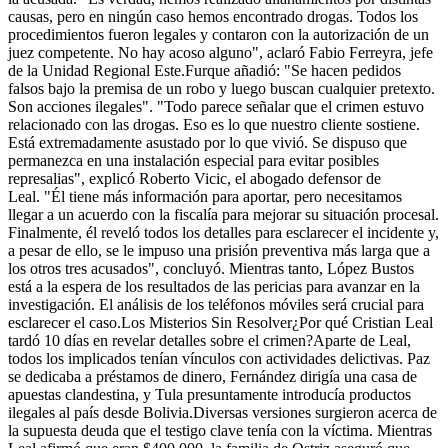
causas, pero en ningún caso hemos encontrado drogas. Todos los
procedimientos fueron legales y contaron con la autorización de un
juez competente. No hay acoso alguno", aclaró Fabio Ferreyra, jefe
de la Unidad Regional Este.Furque añadió: "Se hacen pedidos
falsos bajo la premisa de un robo y luego buscan cualquier pretexto.
Son acciones ilegales". "Todo parece señalar que el crimen estuvo
relacionado con las drogas. Eso es lo que nuestro cliente sostiene.
Está extremadamente asustado por lo que vivió. Se dispuso que
permanezca en una instalación especial para evitar posibles
represalias", explicó Roberto Vicic, el abogado defensor de
Leal. "Él tiene más información para aportar, pero necesitamos
llegar a un acuerdo con la fiscalía para mejorar su situación procesal.
Finalmente, él reveló todos los detalles para esclarecer el incidente y,
a pesar de ello, se le impuso una prisión preventiva más larga que a
los otros tres acusados", concluyó. Mientras tanto, López Bustos
está a la espera de los resultados de las pericias para avanzar en la
investigación. El análisis de los teléfonos móviles será crucial para
esclarecer el caso.Los Misterios Sin Resolver¿Por qué Cristian Leal
tardó 10 días en revelar detalles sobre el crimen?Aparte de Leal,
todos los implicados tenían vínculos con actividades delictivas. Paz
se dedicaba a préstamos de dinero, Fernández dirigía una casa de
apuestas clandestina, y Tula presuntamente introducía productos
ilegales al país desde Bolivia.Diversas versiones surgieron acerca de
la supuesta deuda que el testigo clave tenía con la víctima. Mientras