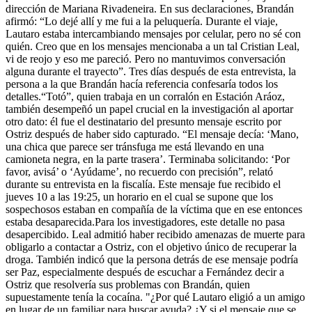
dirección de Mariana Rivadeneira. En sus declaraciones, Brandán
afirmó: “Lo dejé allí y me fui a la peluquería. Durante el viaje,
Lautaro estaba intercambiando mensajes por celular, pero no sé con
quién. Creo que en los mensajes mencionaba a un tal Cristian Leal,
vi de reojo y eso me pareció. Pero no mantuvimos conversación
alguna durante el trayecto”. Tres días después de esta entrevista, la
persona a la que Brandán hacía referencia confesaría todos los
detalles.“Totó”, quien trabaja en un corralón en Estación Aráoz,
también desempeñó un papel crucial en la investigación al aportar
otro dato: él fue el destinatario del presunto mensaje escrito por
Ostriz después de haber sido capturado. “El mensaje decía: ‘Mano,
una chica que parece ser tránsfuga me está llevando en una
camioneta negra, en la parte trasera’. Terminaba solicitando: ‘Por
favor, avisá’ o ‘Ayúdame’, no recuerdo con precisión”, relató
durante su entrevista en la fiscalía. Este mensaje fue recibido el
jueves 10 a las 19:25, un horario en el cual se supone que los
sospechosos estaban en compañía de la víctima que en ese entonces
estaba desaparecida.Para los investigadores, este detalle no pasa
desapercibido. Leal admitió haber recibido amenazas de muerte para
obligarlo a contactar a Ostriz, con el objetivo único de recuperar la
droga. También indicó que la persona detrás de ese mensaje podría
ser Paz, especialmente después de escuchar a Fernández decir a
Ostriz que resolvería sus problemas con Brandán, quien
supuestamente tenía la cocaína. "¿Por qué Lautaro eligió a un amigo
en lugar de un familiar para buscar ayuda? ¿Y si el mensaje que se