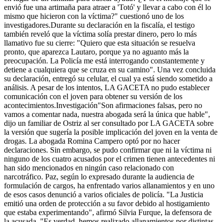
envió fue una artimaña para atraer a 'Totó' y llevar a cabo con él lo
mismo que hicieron con la víctima?" cuestionó uno de los
investigadores.Durante su declaración en la fiscalía, el testigo
también reveló que la víctima solía prestar dinero, pero lo más
llamativo fue su cierre: "Quiero que esta situación se resuelva
pronto, que aparezca Lautaro, porque ya no aguanto más la
preocupación. La Policía me está interrogando constantemente y
detiene a cualquiera que se cruza en su camino". Una vez concluida
su declaración, entregó su celular, el cual ya está siendo sometido a
análisis. A pesar de los intentos, LA GACETA no pudo establecer
comunicación con el joven para obtener su versión de los
acontecimientos.Investigación"Son afirmaciones falsas, pero no
vamos a comentar nada, nuestra abogada será la única que hable",
dijo un familiar de Ostriz al ser consultado por LA GACETA sobre
la versión que sugería la posible implicación del joven en la venta de
drogas. La abogada Romina Campero optó por no hacer
declaraciones. Sin embargo, se pudo confirmar que ni la víctima ni
ninguno de los cuatro acusados por el crimen tienen antecedentes ni
han sido mencionados en ningún caso relacionado con
narcotráfico. Paz, según lo expresado durante la audiencia de
formulación de cargos, ha enfrentado varios allanamientos y en uno
de esos casos denunció a varios oficiales de policía. "La Justicia
emitió una orden de protección a su favor debido al hostigamiento
que estaba experimentando", afirmó Silvia Furque, la defensora de
la acusada. "Es verdad, hemos realizado allanamientos por distintas