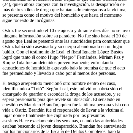
(24), quien ahora coopera con la investigación, la desaparición de
más de tres kilos de droga que habían sido entregados a la víctima,
se presenta como el motivo del homicidio que hasta el momento
sigue rodeado de incógnitas.
Ostriz fue secuestrado el 10 de agosto y durante diez días no se tuvo
ninguna información sobre su paradero. No fue sino hasta el 20 de
agosto que Leal se presentó ante las autoridades para comunicar que
Ostriz había sido asesinado y su cuerpo abandonado en un lugar
baldío. Con el testimonio de Leal, el fiscal Ignacio López Bustos
logró que tanto él como Hugo “Negro” Fernández, Miriam Paz y
Roque Tula fueran detenidos preventivamente, enfrentando
acusaciones de homicidio agravado bajo la premisa de que el acto
fue premeditado y llevado a cabo por al menos dos personas.
El testigo arrepentido mencionó otro nombre dentro del caso,
identificando a “Totó”. Según Leal, este individuo habría sido el
encargado de guardar o esconder la droga de los acusados, y se
espera presionarlo para que revele su ubicación. El señalado en
cuestión es Mauricio Brandán, quien fue la última persona vista con
vida a Ostriz. Brandán fue el responsable de llevar a la víctima al
lugar donde finalmente fue capturada por los presuntos
asesinos.Hace exactamente dos semanas, cuando las autoridades
estaban buscando al joven desaparecido, Brandán fue entrevistado
por los funcionarios de la fiscalía de Delitos Complejos, bajo la