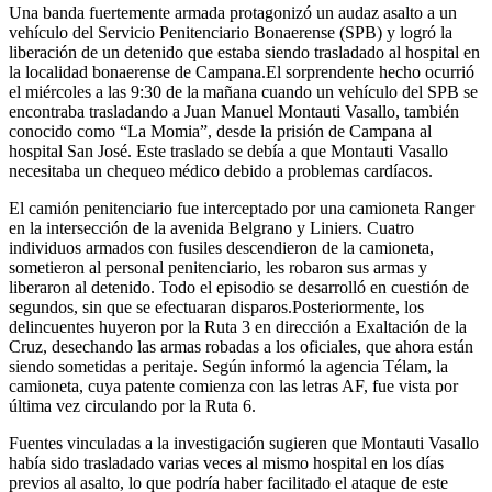
Una banda fuertemente armada protagonizó un audaz asalto a un
vehículo del Servicio Penitenciario Bonaerense (SPB) y logró la
liberación de un detenido que estaba siendo trasladado al hospital en
la localidad bonaerense de Campana.El sorprendente hecho ocurrió
el miércoles a las 9:30 de la mañana cuando un vehículo del SPB se
encontraba trasladando a Juan Manuel Montauti Vasallo, también
conocido como “La Momia”, desde la prisión de Campana al
hospital San José. Este traslado se debía a que Montauti Vasallo
necesitaba un chequeo médico debido a problemas cardíacos.
El camión penitenciario fue interceptado por una camioneta Ranger
en la intersección de la avenida Belgrano y Liniers. Cuatro
individuos armados con fusiles descendieron de la camioneta,
sometieron al personal penitenciario, les robaron sus armas y
liberaron al detenido. Todo el episodio se desarrolló en cuestión de
segundos, sin que se efectuaran disparos.Posteriormente, los
delincuentes huyeron por la Ruta 3 en dirección a Exaltación de la
Cruz, desechando las armas robadas a los oficiales, que ahora están
siendo sometidas a peritaje. Según informó la agencia Télam, la
camioneta, cuya patente comienza con las letras AF, fue vista por
última vez circulando por la Ruta 6.
Fuentes vinculadas a la investigación sugieren que Montauti Vasallo
había sido trasladado varias veces al mismo hospital en los días
previos al asalto, lo que podría haber facilitado el ataque de este