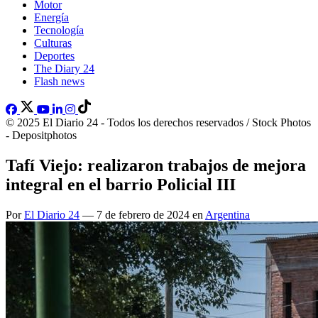
Motor
Energía
Tecnología
Culturas
Deportes
The Diary 24
Flash news
© 2025 El Diario 24 - Todos los derechos reservados / Stock Photos
- Depositphotos
Tafí Viejo: realizaron trabajos de mejora
integral en el barrio Policial III
Por
El Diario 24
— 7 de febrero de 2024 en
Argentina