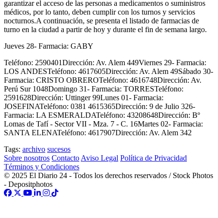
garantizar el acceso de las personas a medicamentos o suministros
médicos, por lo tanto, deben cumplir con los turnos y servicios
nocturnos.A continuación, se presenta el listado de farmacias de
turno en la ciudad a partir de hoy y durante el fin de semana largo.
Jueves 28- Farmacia: GABY
Teléfono: 2590401Dirección: Av. Alem 449Viernes 29- Farmacia:
LOS ANDESTeléfono: 4617605Dirección: Av. Alem 49Sábado 30-
Farmacia: CRISTO OBREROTeléfono: 4616748Dirección: Av.
Perú Sur 1048Domingo 31- Farmacia: TORRESTeléfono:
2591628Dirección: Uttinger 99Lunes 01- Farmacia:
JOSEFINATeléfono: 0381 4615365Dirección: 9 de Julio 326-
Farmacia: LA ESMERALDATeléfono: 43208648Dirección: Bº
Lomas de Tafí - Sector VII - Mza. 7 - C. 16Martes 02- Farmacia:
SANTA ELENATeléfono: 4617907Dirección: Av. Alem 342
Tags:
archivo
sucesos
Sobre nosotros
Contacto
Aviso Legal
Política de Privacidad
Términos y Condiciones
© 2025 El Diario 24 - Todos los derechos reservados / Stock Photos
- Depositphotos