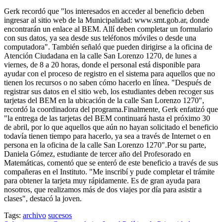
Gerk recordó que "los interesados en acceder al beneficio deben
ingresar al sitio web de la Municipalidad: www.smt.gob.ar, donde
encontrarán un enlace al BEM. Allí deben completar un formulario
con sus datos, ya sea desde sus teléfonos móviles o desde una
computadora". También señaló que pueden dirigirse a la oficina de
Atención Ciudadana en la calle San Lorenzo 1270, de lunes a
viernes, de 8 a 20 horas, donde el personal está disponible para
ayudar con el proceso de registro en el sistema para aquellos que no
tienen los recursos o no saben cómo hacerlo en línea. "Después de
registrar sus datos en el sitio web, los estudiantes deben recoger sus
tarjetas del BEM en la ubicación de la calle San Lorenzo 1270",
recordó la coordinadora del programa.Finalmente, Gerk enfatizó que
"la entrega de las tarjetas del BEM continuará hasta el próximo 30
de abril, por lo que aquellos que aún no hayan solicitado el beneficio
todavía tienen tiempo para hacerlo, ya sea a través de Internet o en
persona en la oficina de la calle San Lorenzo 1270".Por su parte,
Daniela Gómez, estudiante de tercer año del Profesorado en
Matemáticas, comentó que se enteró de este beneficio a través de sus
compañeras en el Instituto. "Me inscribí y pude completar el trámite
para obtener la tarjeta muy rápidamente. Es de gran ayuda para
nosotros, que realizamos más de dos viajes por día para asistir a
clases", destacó la joven.
Tags:
archivo
sucesos