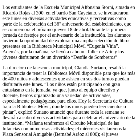
Los estudiantes de la Escuela Municipal Alfonsina Storni, situada en
Ricardo Rojas al 300, en el barrio San Cayetano, se involucraron
este lunes en diversas actividades educativas y recreativas como
parte de la celebración del 36° aniversario del establecimiento, que
se conmemora el próximo jueves 18 de abril.Durante la primera
jornada de festejos por el aniversario de la institución, los alumnos
tuvieron la oportunidad de explorar una amplia selección de libros
presentes en la Biblioteca Municipal Móvil “Eugenia Virla”.
Además, por la mañana, se llevó a cabo un Taller de Arte y los
jóvenes disfrutaron de un divertido “Desfile de Sombreros”.
La directora de la escuela municipal, Claudia Suriano, resaltó la
importancia de tener la Biblioteca Móvil disponible para que los más
de 400 niños y adolescentes que asisten en sus dos turnos puedan
disfrutarla este lunes. “Los niños están participando con gran
entusiasmo en la jornada, ya que, junto al equipo directivo y
docente, hemos organizado una variedad de actividades,
especialmente pedagógicas, para ellos. Hoy la Secretaría de Cultura
trajo la Biblioteca Móvil, donde los niños pueden leer cuentos o
pintar”, explicó.Suriano anunció que durante toda la semana se
llevarán a cabo diversas actividades para celebrar el aniversario de la
institución. “Mañana tendremos el Circuito Municipal de las
Infancias con numerosas actividades; el miércoles visitaremos la
Plaza Sensorial Amigable (Bernabé Aráoz al 800); el jueves