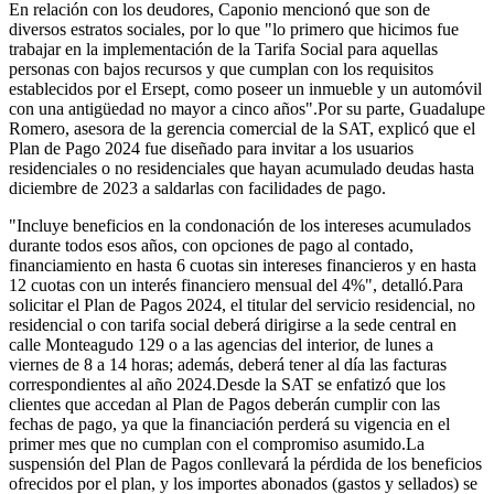
En relación con los deudores, Caponio mencionó que son de
diversos estratos sociales, por lo que "lo primero que hicimos fue
trabajar en la implementación de la Tarifa Social para aquellas
personas con bajos recursos y que cumplan con los requisitos
establecidos por el Ersept, como poseer un inmueble y un automóvil
con una antigüedad no mayor a cinco años".Por su parte, Guadalupe
Romero, asesora de la gerencia comercial de la SAT, explicó que el
Plan de Pago 2024 fue diseñado para invitar a los usuarios
residenciales o no residenciales que hayan acumulado deudas hasta
diciembre de 2023 a saldarlas con facilidades de pago.
"Incluye beneficios en la condonación de los intereses acumulados
durante todos esos años, con opciones de pago al contado,
financiamiento en hasta 6 cuotas sin intereses financieros y en hasta
12 cuotas con un interés financiero mensual del 4%", detalló.Para
solicitar el Plan de Pagos 2024, el titular del servicio residencial, no
residencial o con tarifa social deberá dirigirse a la sede central en
calle Monteagudo 129 o a las agencias del interior, de lunes a
viernes de 8 a 14 horas; además, deberá tener al día las facturas
correspondientes al año 2024.Desde la SAT se enfatizó que los
clientes que accedan al Plan de Pagos deberán cumplir con las
fechas de pago, ya que la financiación perderá su vigencia en el
primer mes que no cumplan con el compromiso asumido.La
suspensión del Plan de Pagos conllevará la pérdida de los beneficios
ofrecidos por el plan, y los importes abonados (gastos y sellados) se