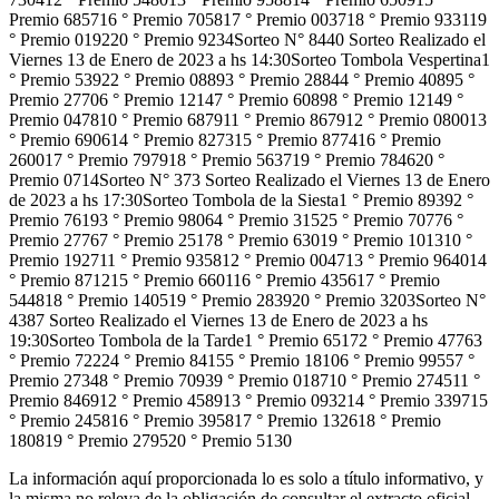
Premio 685716 ° Premio 705817 ° Premio 003718 ° Premio 933119
° Premio 019220 ° Premio 9234Sorteo N° 8440 Sorteo Realizado el
Viernes 13 de Enero de 2023 a hs 14:30Sorteo Tombola Vespertina1
° Premio 53922 ° Premio 08893 ° Premio 28844 ° Premio 40895 °
Premio 27706 ° Premio 12147 ° Premio 60898 ° Premio 12149 °
Premio 047810 ° Premio 687911 ° Premio 867912 ° Premio 080013
° Premio 690614 ° Premio 827315 ° Premio 877416 ° Premio
260017 ° Premio 797918 ° Premio 563719 ° Premio 784620 °
Premio 0714Sorteo N° 373 Sorteo Realizado el Viernes 13 de Enero
de 2023 a hs 17:30Sorteo Tombola de la Siesta1 ° Premio 89392 °
Premio 76193 ° Premio 98064 ° Premio 31525 ° Premio 70776 °
Premio 27767 ° Premio 25178 ° Premio 63019 ° Premio 101310 °
Premio 192711 ° Premio 935812 ° Premio 004713 ° Premio 964014
° Premio 871215 ° Premio 660116 ° Premio 435617 ° Premio
544818 ° Premio 140519 ° Premio 283920 ° Premio 3203Sorteo N°
4387 Sorteo Realizado el Viernes 13 de Enero de 2023 a hs
19:30Sorteo Tombola de la Tarde1 ° Premio 65172 ° Premio 47763
° Premio 72224 ° Premio 84155 ° Premio 18106 ° Premio 99557 °
Premio 27348 ° Premio 70939 ° Premio 018710 ° Premio 274511 °
Premio 846912 ° Premio 458913 ° Premio 093214 ° Premio 339715
° Premio 245816 ° Premio 395817 ° Premio 132618 ° Premio
180819 ° Premio 279520 ° Premio 5130
La información aquí proporcionada lo es solo a título informativo, y
la misma no releva de la obligación de consultar el extracto oficial