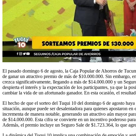
El pasado domingo 6 de agosto, la Caja Popular de Ahorros de Tucumán
de ganar un atractivo premio de más de $10.000.000. Sin embargo, en 
crezca significativamente, llegando a más de $14.000.000 y un Segur
despierta el interés y la expectación de los participantes, ya que la p
cambiar la vida de un afortunado ganador. En esta ocasión, el resultad
El hecho de que el sorteo del Tuqui 10 del domingo 6 de agosto haya q
situación, aunque puede ser desalentadora para quienes apostaron en 
incrementa de manera notable, generando un atractivo aún mayor para 
de $14.000.000. Esta cifra se convierte en un incentivo poderoso para
Además, el premio incluye un Seguro Sale de $1.723.364, lo que agreg
La dinámica del Tuqui 10 implica una combinación de emoción y anticip