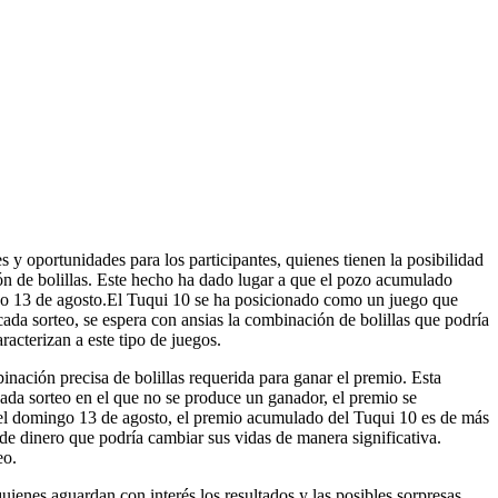
 oportunidades para los participantes, quienes tienen la posibilidad
ón de bolillas. Este hecho ha dado lugar a que el pozo acumulado
ngo 13 de agosto.El Tuqui 10 se ha posicionado como un juego que
 cada sorteo, se espera con ansias la combinación de bolillas que podría
racterizan a este tipo de juegos.
nación precisa de bolillas requerida para ganar el premio. Esta
ada sorteo en el que no se produce un ganador, el premio se
o el domingo 13 de agosto, el premio acumulado del Tuqui 10 es de más
de dinero que podría cambiar sus vidas de manera significativa.
eo.
ienes aguardan con interés los resultados y las posibles sorpresas