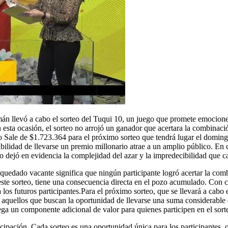
 llevó a cabo el sorteo del Tuqui 10, un juego que promete emociones y
esta ocasión, el sorteo no arrojó un ganador que acertara la combinaci
o Sale de $1.723.364 para el próximo sorteo que tendrá lugar el domi
osibilidad de llevarse un premio millonario atrae a un amplio público. En
o dejó en evidencia la complejidad del azar y la impredecibilidad que ca
uedado vacante significa que ningún participante logró acertar la combi
este sorteo, tiene una consecuencia directa en el pozo acumulado. Con c
los futuros participantes.Para el próximo sorteo, que se llevará a cab
 aquellos que buscan la oportunidad de llevarse una suma considerable 
a un componente adicional de valor para quienes participen en el sort
ación. Cada sorteo es una oportunidad única para los participantes, qu