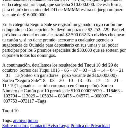
en la categoría principal, que sorteaba $10.000.000. De esta forma,
para el próximo sorteo del DD de MMMM estará en juego un pozo
vacante de $16.000.000.
En la categoría Seguro Sale se registró un ganador cuyo cartón fue
comprado en Concepción. Se llevó un pozo de $2.252. 229. Para el
próximo sorteo el monto alcanzará $2.500.082.No olvides chequear
tu cartón y, si no tiene premio, acercarte a cualquier agencia o
sugabencia de Quiniela para depositarlo en sus urnas y así poder
participar por los 5 premios especiales de $30.000 que se sortean por
cuponera todos los domingos.
A continuación, detallamos los resultados del Tuqui 10 del 29 de
octubre:- Sorteo del Tuqui 1015 – 05 – 07 – 03 – 19 – 14 – 04 – 21
– 01 – 13(Sorteo sin ganadores - pozo vacante de $16.000.000)-
Sorteo “Seguro Sale”18 – 08 – 20 – 10 – 13 – 05 – 17 – 15 – 21 –
11 / 19(1 ganador – cartón comprado en Concepción)- Sorteo
Número de Cartón por 10 premios de $100.000095520 – 116463 –
102704 – 113029 – 105834 – 083475 – 045771 – 008007 –
037753 –073117 –Tags
Tuqui 10
Tags:
archivo
timba
Sobre nosotros
Contacto
Aviso Legal
Política de Privacidad