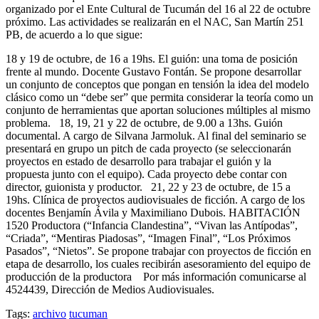
organizado por el Ente Cultural de Tucumán del 16 al 22 de octubre
próximo. Las actividades se realizarán en el NAC, San Martín 251
PB, de acuerdo a lo que sigue:
18 y 19 de octubre, de 16 a 19hs. El guión: una toma de posición
frente al mundo. Docente Gustavo Fontán. Se propone desarrollar
un conjunto de conceptos que pongan en tensión la idea del modelo
clásico como un “debe ser” que permita considerar la teoría como un
conjunto de herramientas que aportan soluciones múltiples al mismo
problema. 18, 19, 21 y 22 de octubre, de 9.00 a 13hs. Guión
documental. A cargo de Silvana Jarmoluk. Al final del seminario se
presentará en grupo un pitch de cada proyecto (se seleccionarán
proyectos en estado de desarrollo para trabajar el guión y la
propuesta junto con el equipo). Cada proyecto debe contar con
director, guionista y productor. 21, 22 y 23 de octubre, de 15 a
19hs. Clínica de proyectos audiovisuales de ficción. A cargo de los
docentes Benjamín Ávila y Maximiliano Dubois. HABITACIÓN
1520 Productora (“Infancia Clandestina”, “Vivan las Antípodas”,
“Criada”, “Mentiras Piadosas”, “Imagen Final”, “Los Próximos
Pasados”, “Nietos”. Se propone trabajar con proyectos de ficción en
etapa de desarrollo, los cuales recibirán asesoramiento del equipo de
producción de la productora Por más información comunicarse al
4524439, Dirección de Medios Audiovisuales.
Tags:
archivo
tucuman