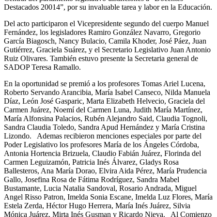
Destacados 20014”, por su invaluable tarea y labor en la Educación.
Del acto participaron el Vicepresidente segundo del cuerpo Manuel
Fernández, los legisladores Ramiro González Navarro, Gregorio
García Biagosch, Nancy Bulacio, Camila Khoder, José Páez, Juan
Gutiérrez, Graciela Suárez, y el Secretario Legislativo Juan Antonio
Ruiz Olivares. También estuvo presente la Secretaria general de
SADOP Teresa Ramallo.
En la oportunidad se premió a los profesores Tomas Ariel Lucena,
Roberto Servando Arancibia, María Isabel Canseco, Nilda Manuela
Díaz, León José Gasparic, Marta Elizabeth Helvecio, Graciela del
Carmen Juárez, Noemí del Carmen Luna, Judith María Martínez,
María Alfonsina Palacios, Rubén Alejandro Said, Claudia Tognoli,
Sandra Claudia Toledo, Sandra Apud Hernández y María Cristina
Lizondo. Ademas recibieron menciones especiales por parte del
Poder Legislativo los profesores María de los Ángeles Córdoba,
Antonia Hortencia Brizuela, Claudio Fabián Juárez, Florinda del
Carmen Leguizamón, Patricia Inés Álvarez, Gladys Rosa
Ballesteros, Ana María Dorao, Elvira Aida Pérez, María Prudencia
Gallo, Josefina Rosa de Fátima Rodríguez, Sandra Mabel
Bustamante, Lucia Natalia Sandoval, Rosario Andrada, Miguel
Angel Risso Patron, Imelda Sonia Escane, Imelda Luz Flores, María
Estela Zerda, Héctor Hugo Herrera, María Inés Juárez, Silvia
Mónica Juárez, Mirta Inés Gusman y Ricardo Nieva. Al Comienzo