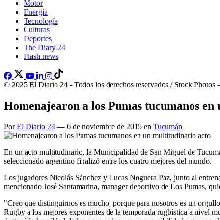
Motor
Energía
Tecnología
Culturas
Deportes
The Diary 24
Flash news
© 2025 El Diario 24 - Todos los derechos reservados / Stock Photos 
Homenajearon a los Pumas tucumanos en u
Por
El Diario 24
— 6 de noviembre de 2015 en
Tucumán
En un acto multitudinario, la Municipalidad de San Miguel de Tucumá
seleccionado argentino finalizó entre los cuatro mejores del mundo.
Los jugadores Nicolás Sánchez y Lucas Noguera Paz, junto al entrenad
mencionado José Santamarina, manager deportivo de Los Pumas, quien n
"Creo que distinguirnos es mucho, porque para nosotros es un orgullo
Rugby a los mejores exponentes de la temporada rugbística a nivel mun