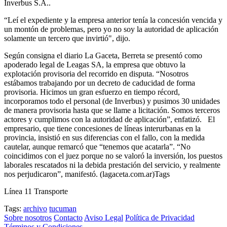
Inverbus S.A..
“Leí el expediente y la empresa anterior tenía la concesión vencida y
un montón de problemas, pero yo no soy la autoridad de aplicación
solamente un tercero que invirtió", dijo.
Según consigna el diario La Gaceta, Berreta se presentó como
apoderado legal de Leagas SA, la empresa que obtuvo la
explotación provisoria del recorrido en disputa. “Nosotros
estábamos trabajando por un decreto de caducidad de forma
provisoria. Hicimos un gran esfuerzo en tiempo récord,
incorporamos todo el personal (de Inverbus) y pusimos 30 unidades
de manera provisoria hasta que se llame a licitación. Somos terceros
actores y cumplimos con la autoridad de aplicación”, enfatizó. El
empresario, que tiene concesiones de líneas interurbanas en la
provincia, insistió en sus diferencias con el fallo, con la medida
cautelar, aunque remarcó que “tenemos que acatarla”. “No
coincidimos con el juez porque no se valoró la inversión, los puestos
laborales rescatados ni la debida prestación del servicio, y realmente
nos perjudicaron”, manifestó. (lagaceta.com.ar)Tags
Línea 11 Transporte
Tags:
archivo
tucuman
Sobre nosotros
Contacto
Aviso Legal
Política de Privacidad
Términos y Condiciones