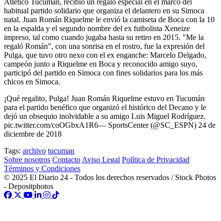
Atlético Tucumán, recibió un regalo especial en el marco del
habitual partido solidario que organiza el delantero en su Simoca
natal. Juan Román Riquelme le envió la camiseta de Boca con la 10
en la espalda y el segundo nombre del ex futbolista Xeneize
impreso, tal como cuando jugaba hasta su retiro en 2015. "Me la
regaló Román", con una sonrisa en el rostro, fue la expresión del
Pulga, que tuvo otro nexo con el ex enganche: Marcelo Delgado,
campeón junto a Riquelme en Boca y reconocido amigo suyo,
participó del partido en Simoca con fines solidarios para los más
chicos en Simoca.
¡Qué regalito, Pulga! Juan Román Riquelme estuvo en Tucumán
para el partido benéfico que organizó el histórico del Decano y le
dejó un obsequio inolvidable a su amigo Luis Miguel Rodríguez.
pic.twitter.com/coOGbxA1R6— SportsCenter (@SC_ESPN) 24 de
diciembre de 2018
Tags:
archivo
tucuman
Sobre nosotros
Contacto
Aviso Legal
Política de Privacidad
Términos y Condiciones
© 2025 El Diario 24 - Todos los derechos reservados / Stock Photos
- Depositphotos