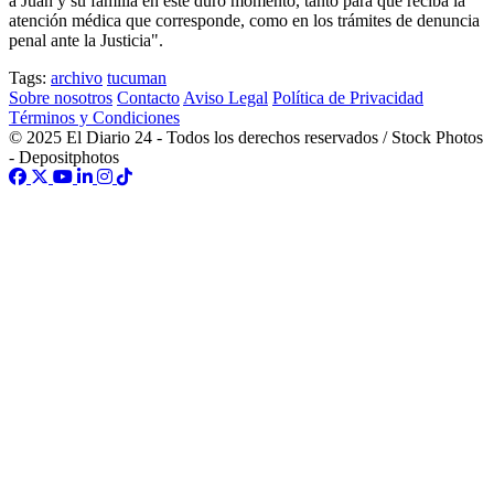
a Juan y su familia en este duro momento, tanto para que reciba la
atención médica que corresponde, como en los trámites de denuncia
penal ante la Justicia".
Tags:
archivo
tucuman
Sobre nosotros
Contacto
Aviso Legal
Política de Privacidad
Términos y Condiciones
© 2025 El Diario 24 - Todos los derechos reservados / Stock Photos
- Depositphotos