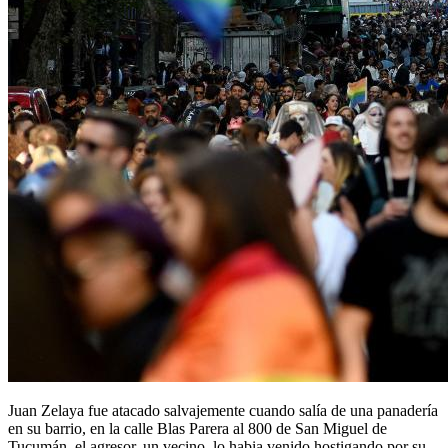
Juan Zelaya fue atacado salvajemente cuando salía de una panadería
en su barrio, en la calle Blas Parera al 800 de San Miguel de
Tucumán, el agresor, un vecino, lo habia venido hostigando por su