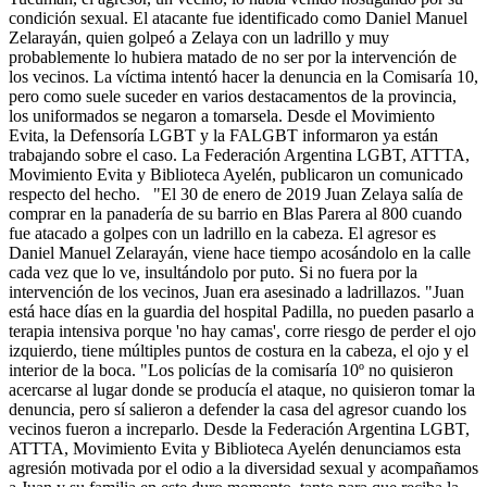
condición sexual. El atacante fue identificado como Daniel Manuel
Zelarayán, quien golpeó a Zelaya con un ladrillo y muy
probablemente lo hubiera matado de no ser por la intervención de
los vecinos. La víctima intentó hacer la denuncia en la Comisaría 10,
pero como suele suceder en varios destacamentos de la provincia,
los uniformados se negaron a tomarsela. Desde el Movimiento
Evita, la Defensoría LGBT y la FALGBT informaron ya están
trabajando sobre el caso. La Federación Argentina LGBT, ATTTA,
Movimiento Evita y Biblioteca Ayelén, publicaron un comunicado
respecto del hecho. "El 30 de enero de 2019 Juan Zelaya salía de
comprar en la panadería de su barrio en Blas Parera al 800 cuando
fue atacado a golpes con un ladrillo en la cabeza. El agresor es
Daniel Manuel Zelarayán, viene hace tiempo acosándolo en la calle
cada vez que lo ve, insultándolo por puto. Si no fuera por la
intervención de los vecinos, Juan era asesinado a ladrillazos. "Juan
está hace días en la guardia del hospital Padilla, no pueden pasarlo a
terapia intensiva porque 'no hay camas', corre riesgo de perder el ojo
izquierdo, tiene múltiples puntos de costura en la cabeza, el ojo y el
interior de la boca. "Los policías de la comisaría 10º no quisieron
acercarse al lugar donde se producía el ataque, no quisieron tomar la
denuncia, pero sí salieron a defender la casa del agresor cuando los
vecinos fueron a increparlo. Desde la Federación Argentina LGBT,
ATTTA, Movimiento Evita y Biblioteca Ayelén denunciamos esta
agresión motivada por el odio a la diversidad sexual y acompañamos