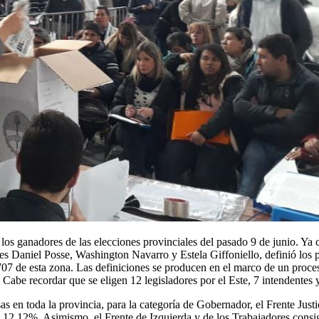
 los ganadores de las elecciones provinciales del pasado 9 de junio. Ya 
res Daniel Posse, Washington Navarro y Estela Giffoniello, definió los p
 707 de esta zona. Las definiciones se producen en el marco de un proc
al. Cabe recordar que se eligen 12 legisladores por el Este, 7 intendent
sas en toda la provincia, para la categoría de Gobernador, el Frente Ju
2%. Asimismo, el Frente de Izquierda y de los Trabajadores consigue