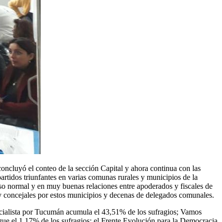
concluyó el conteo de la sección Capital y ahora continua con las
artidos triunfantes en varias comunas rurales y municipios de la
eso normal y en muy buenas relaciones entre apoderados y fiscales de
es y concejales por estos municipios y decenas de delegados comunales.
sticialista por Tucumán acumula el 43,51% de los sufragios; Vamos
 el 1,17% de los sufragios; el Frente Evolución para la Democracia