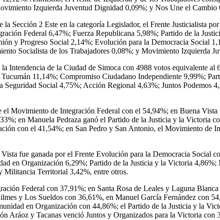
 Movimiento Izquierda Juventud Dignidad 0,09%; y Nos Une el Cambio
e la Sección 2 Este en la categoría Legislador, el Frente Justicialist
ción Federal 6,47%; Fuerza Republicana 5,98%; Partido de la Justic
n y Progreso Social 2,14%; Evolución para la Democracia Social 1,13
ento Socialista de los Trabajadores 0,08%; y Movimiento Izquierda J
 la Intendencia de la Ciudad de Simoca con 4988 votos equivalente al 6
a por Tucumán 11,14%; Compromiso Ciudadano Independiente 9,99%; Parti
r la Seguridad Social 4,75%; Acción Regional 4,63%; Juntos Podemos 
l Movimiento de Integración Federal con el 54,94%; en Buena Vista gan
8,33%; en Manuela Pedraza ganó el Partido de la Justicia y la Victor
ión con el 41,54%; en San Pedro y San Antonio, el Movimiento de In
Vista fue ganada por el Frente Evolución para la Democracia Social co
en Organización 6,29%; Partido de la Justicia y la Victoria 4,86%; M
litancia Territorial 3,42%, entre otros.
egración Federal con 37,91%; en Santa Rosa de Leales y Laguna Blanc
Quilmes y Los Sueldos con 36,61%, en Manuel García Fernández con 5
idad en Organización con 44,86%; el Partido de la Justicia y la Vic
ión Aráoz y Tacanas venció Juntos y Organizados para la Victoria con