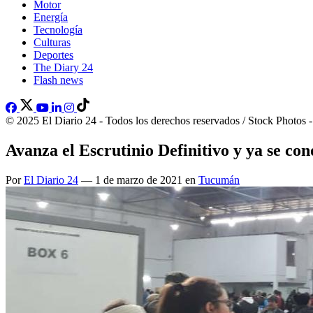
Motor
Energía
Tecnología
Culturas
Deportes
The Diary 24
Flash news
© 2025 El Diario 24 - Todos los derechos reservados / Stock Photos 
Avanza el Escrutinio Definitivo y ya se c
Por
El Diario 24
— 1 de marzo de 2021 en
Tucumán