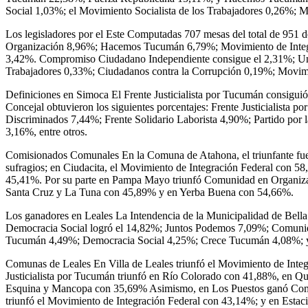
Social 1,03%; el Movimiento Socialista de los Trabajadores 0,26%;
Los legisladores por el Este Computadas 707 mesas del total de 951 d
Organización 8,96%; Hacemos Tucumán 6,79%; Movimiento de Integra
3,42%. Compromiso Ciudadano Independiente consigue el 2,31%; Unió
Trabajadores 0,33%; Ciudadanos contra la Corrupción 0,19%; Movimi
Definiciones en Simoca El Frente Justicialista por Tucumán consiguió
Concejal obtuvieron los siguientes porcentajes: Frente Justicialist
Discriminados 7,44%; Frente Solidario Laborista 4,90%; Partido po
3,16%, entre otros.
Comisionados Comunales En la Comuna de Atahona, el triunfante fue e
sufragios; en Ciudacita, el Movimiento de Integración Federal con 5
45,41%. Por su parte en Pampa Mayo triunfó Comunidad en Organizac
Santa Cruz y La Tuna con 45,89% y en Yerba Buena con 54,66%.
Los ganadores en Leales La Intendencia de la Municipalidad de Bella 
Democracia Social logró el 14,82%; Juntos Podemos 7,09%; Comunidad 
Tucumán 4,49%; Democracia Social 4,25%; Crece Tucumán 4,08%; y Mi
Comunas de Leales En Villa de Leales triunfó el Movimiento de Int
Justicialista por Tucumán triunfó en Río Colorado con 41,88%, en 
Esquina y Mancopa con 35,69% Asimismo, en Los Puestos ganó Comun
triunfó el Movimiento de Integración Federal con 43,14%; y en Estac