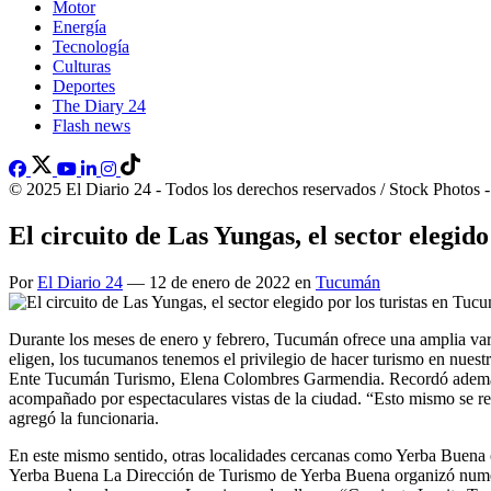
Motor
Energía
Tecnología
Culturas
Deportes
The Diary 24
Flash news
© 2025 El Diario 24 - Todos los derechos reservados / Stock Photos 
El circuito de Las Yungas, el sector elegid
Por
El Diario 24
— 12 de enero de 2022 en
Tucumán
Durante los meses de enero y febrero, Tucumán ofrece una amplia varie
eligen, los tucumanos tenemos el privilegio de hacer turismo en nuest
Ente Tucumán Turismo, Elena Colombres Garmendia. Recordó además qu
acompañado por espectaculares vistas de la ciudad. “Esto mismo se rep
agregó la funcionaria.
En este mismo sentido, otras localidades cercanas como Yerba Buena o 
Yerba Buena La Dirección de Turismo de Yerba Buena organizó numeros