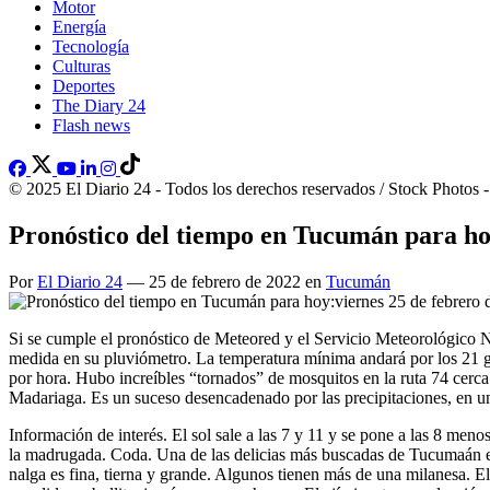
Motor
Energía
Tecnología
Culturas
Deportes
The Diary 24
Flash news
© 2025 El Diario 24 - Todos los derechos reservados / Stock Photos 
Pronóstico del tiempo en Tucumán para ho
Por
El Diario 24
— 25 de febrero de 2022 en
Tucumán
Si se cumple el pronóstico de Meteored y el Servicio Meteorológico 
medida en su pluviómetro. La temperatura mínima andará por los 21 gra
por hora. Hubo increíbles “tornados” de mosquitos en la ruta 74 cerca
Madariaga. Es un suceso desencadenado por las precipitaciones, en un
Información de interés. El sol sale a las 7 y 11 y se pone a las 8 meno
la madrugada. Coda. Una de las delicias más buscadas de Tucumaán es
nalga es fina, tierna y grande. Algunos tienen más de una milanesa. El 