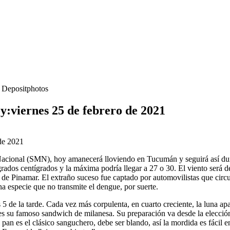
- Depositphotos
y:viernes 25 de febrero de 2021
Nacional (SMN), hoy amanecerá lloviendo en Tucumán y seguirá así dura
dos centígrados y la máxima podría llegar a 27 o 30. El viento será del
 de Pinamar. El extraño suceso fue captado por automovilistas que circ
a especie que no transmite el dengue, por suerte.
s 5 de la tarde. Cada vez más corpulenta, en cuarto creciente, la luna ap
 su famoso sandwich de milanesa. Su preparación va desde la elección d
pan es el clásico sanguchero, debe ser blando, así la mordida es fácil e