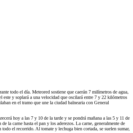
nte todo el día. Meteored sostiene que caerán 7 milímetros de agua,
 este y soplará a una velocidad que oscilará entre 7 y 22 kilómetros
ulaban en el tramo que une la ciudad balnearia con General
arecerá hoy a las 7 y 10 de la tarde y se pondrá mañana a las 5 y 11 de
e la carne hasta el pan y los aderezos. La carne, generalmente de
n todo el recorrido. Al tomate y lechuga bien cortada, se suelen sumar,