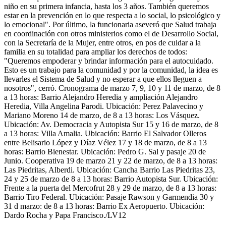
niño en su primera infancia, hasta los 3 años. También queremos
estar en la prevención en lo que respecta a lo social, lo psicológico y
lo emocional". Por último, la funcionaria aseveró que Salud trabaja
en coordinación con otros ministerios como el de Desarrollo Social,
con la Secretaría de la Mujer, entre otros, en pos de cuidar a la
familia en su totalidad para ampliar los derechos de todos:
"Queremos empoderar y brindar información para el autocuidado.
Esto es un trabajo para la comunidad y por la comunidad, la idea es
llevarles el Sistema de Salud y no esperar a que ellos lleguen a
nosotros", cerró. Cronograma de marzo 7, 9, 10 y 11 de marzo, de 8
a 13 horas: Barrio Alejandro Heredia y ampliación Alejandro
Heredia, Villa Angelina Parodi. Ubicación: Perez Palavecino y
Mariano Moreno 14 de marzo, de 8 a 13 horas: Los Vásquez.
Ubicación: Av. Democracia y Autopista Sur 15 y 16 de marzo, de 8
a 13 horas: Villa Amalia. Ubicación: Barrio El Salvador Olleros
entre Belisario López y Díaz Vélez 17 y 18 de marzo, de 8 a 13
horas: Barrio Bienestar. Ubicación: Pedro G. Sal y pasaje 20 de
Junio. Cooperativa 19 de marzo 21 y 22 de marzo, de 8 a 13 horas:
Las Piedritas, Alberdi. Ubicación: Cancha Barrio Las Piedritas 23,
24 y 25 de marzo de 8 a 13 horas: Barrio Autopista Sur. Ubicación:
Frente a la puerta del Mercofrut 28 y 29 de marzo, de 8 a 13 horas:
Barrio Tiro Federal. Ubicación: Pasaje Rawson y Garmendia 30 y
31 d marzo: de 8 a 13 horas: Barrio Ex Aeropuerto. Ubicación:
Dardo Rocha y Papa Francisco./LV12