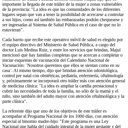
importante la llegada de este tráiler de la mujer a zonas vulnerables
de la provincia: "La idea es que las comunidades de los diferentes
lugares sepan que van a tener la posibilidad de acercarse a controlar
a sus hijos, como así también las embarazadas podrán chequearse y
ser ingresadas al Sistema de Salud Pública en el caso de que no lo
estuvieran".
Cada barrio que recibe este operativo móvil de salud es elegido por
el equipo directivo del Ministerio de Salud Pública, a cargo del
doctor Luis Medina Ruiz, y entre los servicios que brindan, Majul
mencionó que hay familias completas que se acercan a completar o
iniciar esquemas de vacunación del Calendario Nacional de
Vacunación: ¨Nosotros queremos que ellos se sientan como en su
casa¨. Al mismo tiempo, dijo que brindan atención odontológica,
control pre natal con obstétricas, pediatría, enfermería, oftalmología
y, próximamente se incorporará otro tráiler más con atención general
de medicina clínica: "La idea es ampliar la cartilla prestacional y
cubrir las necesidades de toda la familia, no sólo de la mamá y el
niño, sino también del adulto mayor con atención oftalmológica y la
parte clínica".
La referente dijo que uno de los objetivos de este tráiler es
acompañar al Programa Nacional de los 1000 días, con atención
especial al binomio madre-hijo: "Este programa es una Ley
Nacional que habla del cuidado integral de la mujer gestante y del