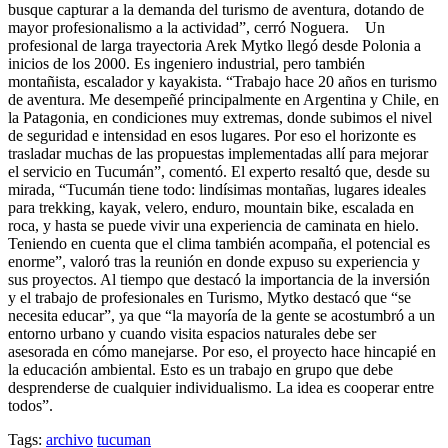
busque capturar a la demanda del turismo de aventura, dotando de
mayor profesionalismo a la actividad”, cerró Noguera. Un
profesional de larga trayectoria Arek Mytko llegó desde Polonia a
inicios de los 2000. Es ingeniero industrial, pero también
montañista, escalador y kayakista. “Trabajo hace 20 años en turismo
de aventura. Me desempeñé principalmente en Argentina y Chile, en
la Patagonia, en condiciones muy extremas, donde subimos el nivel
de seguridad e intensidad en esos lugares. Por eso el horizonte es
trasladar muchas de las propuestas implementadas allí para mejorar
el servicio en Tucumán”, comentó. El experto resaltó que, desde su
mirada, “Tucumán tiene todo: lindísimas montañas, lugares ideales
para trekking, kayak, velero, enduro, mountain bike, escalada en
roca, y hasta se puede vivir una experiencia de caminata en hielo.
Teniendo en cuenta que el clima también acompaña, el potencial es
enorme”, valoró tras la reunión en donde expuso su experiencia y
sus proyectos. Al tiempo que destacó la importancia de la inversión
y el trabajo de profesionales en Turismo, Mytko destacó que “se
necesita educar”, ya que “la mayoría de la gente se acostumbró a un
entorno urbano y cuando visita espacios naturales debe ser
asesorada en cómo manejarse. Por eso, el proyecto hace hincapié en
la educación ambiental. Esto es un trabajo en grupo que debe
desprenderse de cualquier individualismo. La idea es cooperar entre
todos”.
Tags:
archivo
tucuman