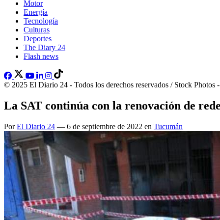
Motor
Energía
Tecnología
Culturas
Deportes
The Diary 24
Flash news
© 2025 El Diario 24 - Todos los derechos reservados / Stock Photos 
La SAT continúa con la renovación de rede
Por
El Diario 24
— 6 de septiembre de 2022 en
Tucumán