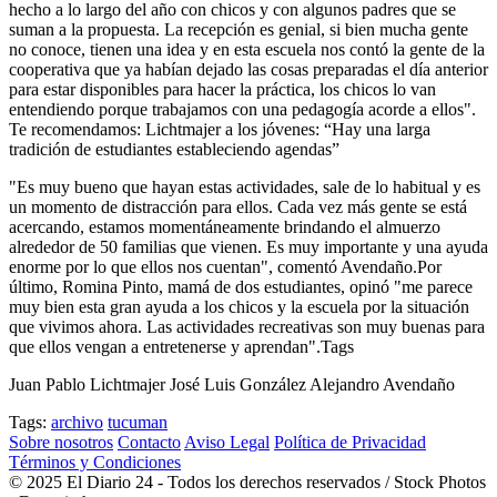
hecho a lo largo del año con chicos y con algunos padres que se
suman a la propuesta. La recepción es genial, si bien mucha gente
no conoce, tienen una idea y en esta escuela nos contó la gente de la
cooperativa que ya habían dejado las cosas preparadas el día anterior
para estar disponibles para hacer la práctica, los chicos lo van
entendiendo porque trabajamos con una pedagogía acorde a ellos".
Te recomendamos: Lichtmajer a los jóvenes: “Hay una larga
tradición de estudiantes estableciendo agendas”
"Es muy bueno que hayan estas actividades, sale de lo habitual y es
un momento de distracción para ellos. Cada vez más gente se está
acercando, estamos momentáneamente brindando el almuerzo
alrededor de 50 familias que vienen. Es muy importante y una ayuda
enorme por lo que ellos nos cuentan", comentó Avendaño.Por
último, Romina Pinto, mamá de dos estudiantes, opinó "me parece
muy bien esta gran ayuda a los chicos y la escuela por la situación
que vivimos ahora. Las actividades recreativas son muy buenas para
que ellos vengan a entretenerse y aprendan".Tags
Juan Pablo Lichtmajer José Luis González Alejandro Avendaño
Tags:
archivo
tucuman
Sobre nosotros
Contacto
Aviso Legal
Política de Privacidad
Términos y Condiciones
© 2025 El Diario 24 - Todos los derechos reservados / Stock Photos