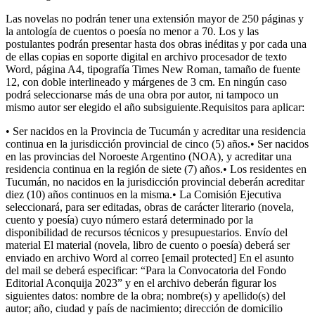
Las novelas no podrán tener una extensión mayor de 250 páginas y
la antología de cuentos o poesía no menor a 70. Los y las
postulantes podrán presentar hasta dos obras inéditas y por cada una
de ellas copias en soporte digital en archivo procesador de texto
Word, página A4, tipografía Times New Roman, tamaño de fuente
12, con doble interlineado y márgenes de 3 cm. En ningún caso
podrá seleccionarse más de una obra por autor, ni tampoco un
mismo autor ser elegido el año subsiguiente.Requisitos para aplicar:
• Ser nacidos en la Provincia de Tucumán y acreditar una residencia
continua en la jurisdicción provincial de cinco (5) años.• Ser nacidos
en las provincias del Noroeste Argentino (NOA), y acreditar una
residencia continua en la región de siete (7) años.• Los residentes en
Tucumán, no nacidos en la jurisdicción provincial deberán acreditar
diez (10) años continuos en la misma.• La Comisión Ejecutiva
seleccionará, para ser editadas, obras de carácter literario (novela,
cuento y poesía) cuyo número estará determinado por la
disponibilidad de recursos técnicos y presupuestarios. Envío del
material El material (novela, libro de cuento o poesía) deberá ser
enviado en archivo Word al correo [email protected] En el asunto
del mail se deberá especificar: “Para la Convocatoria del Fondo
Editorial Aconquija 2023” y en el archivo deberán figurar los
siguientes datos: nombre de la obra; nombre(s) y apellido(s) del
autor; año, ciudad y país de nacimiento; dirección de domicilio