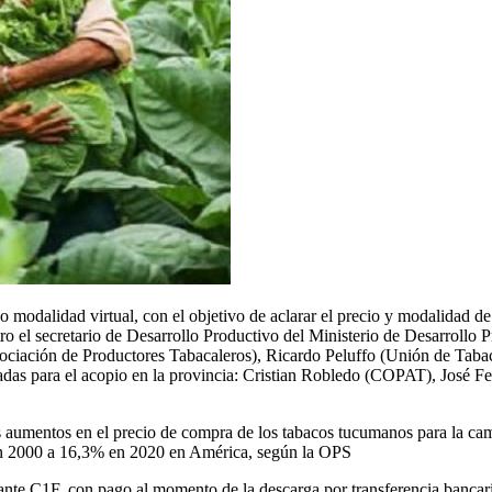
odalidad virtual, con el objetivo de aclarar el precio y modalidad de
tro el secretario de Desarrollo Productivo del Ministerio de Desarrollo 
(Asociación de Productores Tabacaleros), Ricardo Peluffo (Unión de T
ilitadas para el acopio en la provincia: Cristian Robledo (COPAT),
los aumentos en el precio de compra de los tabacos tucumanos para la c
n 2000 a 16,3% en 2020 en América, según la OPS
C1F, con pago al momento de la descarga por transferencia bancaria, 