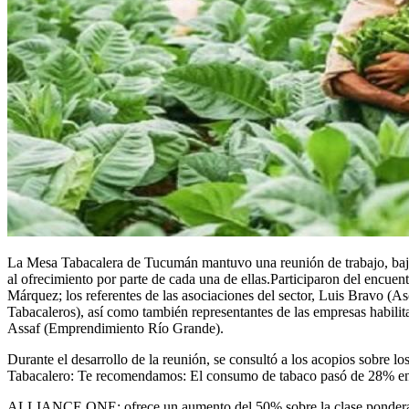
La Mesa Tabacalera de Tucumán mantuvo una reunión de trabajo, bajo m
al ofrecimiento por parte de cada una de ellas.Participaron del encuen
Márquez; los referentes de las asociaciones del sector, Luis Bravo 
Tabacaleros), así como también representantes de las empresas hab
Assaf (Emprendimiento Río Grande).
Durante el desarrollo de la reunión, se consultó a los acopios sobre 
Tabacalero: Te recomendamos: El consumo de tabaco pasó de 28% e
ALLIANCE ONE: ofrece un aumento del 50% sobre la clase ponderante 