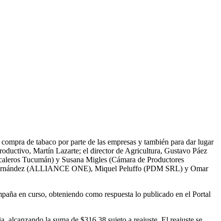
 compra de tabaco por parte de las empresas y también para dar lugar
Productivo, Martín Lazarte; el director de Agricultura, Gustavo Páez
abacaleros Tucumán) y Susana Migles (Cámara de Productores
 José Fernández (ALLIANCE ONE), Miquel Peluffo (PDM SRL) y Omar
ampaña en curso, obteniendo como respuesta lo publicado en el Portal
alcanzando la suma de $316.38 sujeto a reajuste. El reajuste se