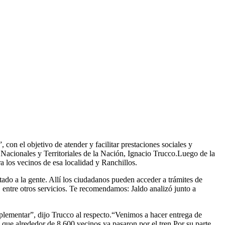
con el objetivo de atender y facilitar prestaciones sociales y
s Nacionales y Territoriales de la Nación, Ignacio Trucco.Luego de la
 los vecinos de esa localidad y Ranchillos.
ado a la gente. Allí los ciudadanos pueden acceder a trámites de
ntre otros servicios. Te recomendamos: Jaldo analizó junto a
implementar”, dijo Trucco al respecto.“Venimos a hacer entrega de
 que alrededor de 8.600 vecinos ya pasaron por el tren.Por su parte,