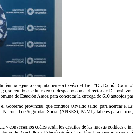
inúan trabajando conjuntamente a través del Tren “Dr. Ramón Carrillo”, 
aga, se reunió este lunes en su despacho con el director de Dispositivo
Comuna de Estación Araoz para concretar la entrega de 610 anteojos para
y el Gobierno provincial, que conduce Osvaldo Jaldo, para acercar el Est
Nacional de Seguridad Social (ANSES), PAMI y talleres para chicos, e
incia y conversamos cuáles serán los desafíos de las nuevas políticas a 
lidades de Ranchillos y Estación Aráoz”, contó el funcionario y destacó