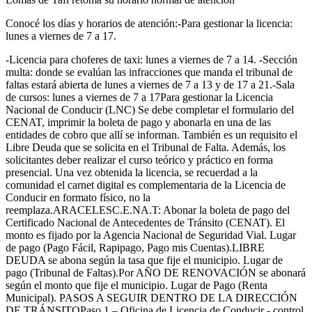
Conocé los días y horarios de atención:-Para gestionar la licencia:
lunes a viernes de 7 a 17.
-Licencia para choferes de taxi: lunes a viernes de 7 a 14. -Sección
multa: donde se evalúan las infracciones que manda el tribunal de
faltas estará abierta de lunes a viernes de 7 a 13 y de 17 a 21.-Sala
de cursos: lunes a viernes de 7 a 17Para gestionar la Licencia
Nacional de Conducir (LNC) Se debe completar el formulario del
CENAT, imprimir la boleta de pago y abonarla en una de las
entidades de cobro que allí se informan. También es un requisito el
Libre Deuda que se solicita en el Tribunal de Falta. Además, los
solicitantes deber realizar el curso teórico y práctico en forma
presencial. Una vez obtenida la licencia, se recuerdad a la
comunidad el carnet digital es complementaria de la Licencia de
Conducir en formato físico, no la
reemplaza.ARACELESC.E.NA.T: Abonar la boleta de pago del
Certificado Nacional de Antecedentes de Tránsito (CENAT). El
monto es fijado por la Agencia Nacional de Seguridad Vial. Lugar
de pago (Pago Fácil, Rapipago, Pago mis Cuentas).LIBRE
DEUDA se abona según la tasa que fije el municipio. Lugar de
pago (Tribunal de Faltas).Por AÑO DE RENOVACIÓN se abonará
según el monto que fije el municipio. Lugar de Pago (Renta
Municipal). PASOS A SEGUIR DENTRO DE LA DIRECCIÓN
DE TRÁNSITOPaso 1 – Oficina de Licencia de Conducir - control