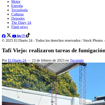
Motor
Energía
Tecnología
Culturas
Deportes
The Diary 24
Flash news
© 2025 El Diario 24 - Todos los derechos reservados / Stock Photos 
Tafí Viejo: realizaron tareas de fumigación
Por
El Diario 24
— 23 de febrero de 2023 en
Tucumán