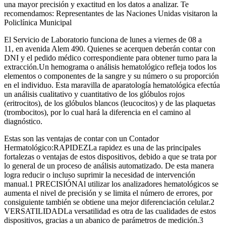
una mayor precisión y exactitud en los datos a analizar. Te
recomendamos: Representantes de las Naciones Unidas visitaron la
Policlínica Municipal
El Servicio de Laboratorio funciona de lunes a viernes de 08 a
11, en avenida Alem 490. Quienes se acerquen deberán contar con
DNI y el pedido médico correspondiente para obtener turno para la
extracción.Un hemograma o análisis hematológico refleja todos los
elementos o componentes de la sangre y su número o su proporción
en el individuo. Esta maravilla de aparatología hematológica efectúa
un análisis cualitativo y cuantitativo de los glóbulos rojos
(eritrocitos), de los glóbulos blancos (leucocitos) y de las plaquetas
(trombocitos), por lo cual hará la diferencia en el camino al
diagnóstico.
Estas son las ventajas de contar con un Contador
Hermatológico:RAPIDEZLa rapidez es una de las principales
fortalezas o ventajas de estos dispositivos, debido a que se trata por
lo general de un proceso de análisis automatizado. De esta manera
logra reducir o incluso suprimir la necesidad de intervención
manual.1 PRECISIÓNAl utilizar los analizadores hematológicos se
aumenta el nivel de precisión y se limita el número de errores, por
consiguiente también se obtiene una mejor diferenciación celular.2
VERSATILIDADLa versatilidad es otra de las cualidades de estos
dispositivos, gracias a un abanico de parámetros de medición.3