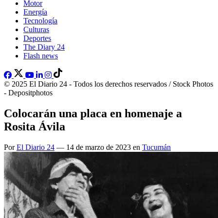
Motor
Energía
Tecnología
Culturas
Deportes
The Diary 24
Flash news
© 2025 El Diario 24 - Todos los derechos reservados / Stock Photos
- Depositphotos
Colocarán una placa en homenaje a
Rosita Ávila
Por
El Diario 24
— 14 de marzo de 2023 en
Tucumán