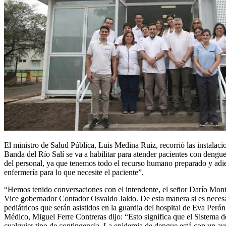
El ministro de Salud Pública, Luis Medina Ruiz, recorrió las instalac
Banda del Río Salí se va a habilitar para atender pacientes con dengue
del personal, ya que tenemos todo el recurso humano preparado y adiestr
enfermería para lo que necesite el paciente”.
“Hemos tenido conversaciones con el intendente, el señor Darío Monte
Vice gobernador Contador Osvaldo Jaldo. De esta manera si es necesar
pediátricos que serán asistidos en la guardia del hospital de Eva Perón
Médico, Miguel Ferre Contreras dijo: “Esto significa que el Sistema de
cualquier tipo de contingencia. La epidemia de dengue está con un au