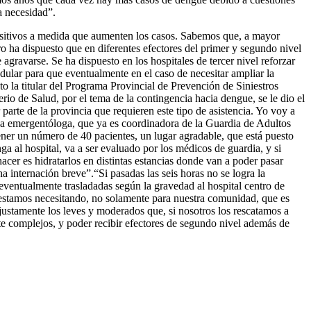
a necesidad”.
positivos a medida que aumenten los casos. Sabemos que, a mayor
ro ha dispuesto que en diferentes efectores del primer y segundo nivel
 agravarse. Se ha dispuesto en los hospitales de tercer nivel reforzar
odular para que eventualmente en el caso de necesitar ampliar la
cto la titular del Programa Provincial de Prevención de Siniestros
o de Salud, por el tema de la contingencia hacia dengue, se le dio el
parte de la provincia que requieren este tipo de asistencia. Yo voy a
ica emergentóloga, que ya es coordinadora de la Guardia de Adultos
tener un número de 40 pacientes, un lugar agradable, que está puesto
ga al hospital, va a ser evaluado por los médicos de guardia, y si
er es hidratarlos en distintas estancias donde van a poder pasar
a internación breve”.“Si pasadas las seis horas no se logra la
 eventualmente trasladadas según la gravedad al hospital centro de
 estamos necesitando, no solamente para nuestra comunidad, que es
justamente los leves y moderados que, si nosotros los rescatamos a
te complejos, y poder recibir efectores de segundo nivel además de