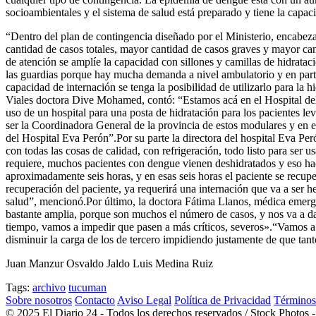
socioambientales y el sistema de salud está preparado y tiene la capac
“Dentro del plan de contingencia diseñado por el Ministerio, encabez
cantidad de casos totales, mayor cantidad de casos graves y mayor cant
de atención se amplíe la capacidad con sillones y camillas de hidratació
las guardias porque hay mucha demanda a nivel ambulatorio y en particu
capacidad de internación se tenga la posibilidad de utilizarlo para la 
Viales doctora Dive Mohamed, contó: “Estamos acá en el Hospital del 
uso de un hospital para una posta de hidratación para los pacientes le
ser la Coordinadora General de la provincia de estos modulares y en 
del Hospital Eva Perón”.Por su parte la directora del hospital Eva Per
con todas las cosas de calidad, con refrigeración, todo listo para ser 
requiere, muchos pacientes con dengue vienen deshidratados y eso hac
aproximadamente seis horas, y en esas seis horas el paciente se recuper
recuperación del paciente, ya requerirá una internación que va a ser h
salud”, mencionó.Por último, la doctora Fátima Llanos, médica emerge
bastante amplia, porque son muchos el número de casos, y nos va a da
tiempo, vamos a impedir que pasen a más críticos, severos».“Vamos a 
disminuir la carga de los de tercero impidiendo justamente de que tant
Juan Manzur Osvaldo Jaldo Luis Medina Ruiz
Tags:
archivo
tucuman
Sobre nosotros
Contacto
Aviso Legal
Política de Privacidad
Términos
© 2025 El Diario 24 - Todos los derechos reservados / Stock Photos 