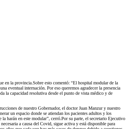
gue en la provincia.Sobre esto comentó: “El hospital modular de la
a una eventual internación. Por eso queremos agradecer la presencia
toda la capacidad resolutiva desde el punto de vista médico y de
trucciones de nuestro Gobernador, el doctor Juan Manzur y nuestro
erar un espacio donde se atiendan los pacientes adultos y los
 la harán en este modular”, cerró.Por su parte, el secretario Ejecutivo
necesaria a causa del Covid, sigue activa y está disponible para
imos años que cada vez hay más casos de dengue debido a cuestiones