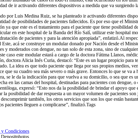
idad de ir activando diferentes dispositivos a medida que va surgiendo l
ado por Luis Medina Ruiz, se ha planteado ir activando diferentes dis
idad de posibilidades de pacientes fallecidos. Es por eso que el Minist
n ya que este es el tratamiento para el paciente que tiene posibilidad de
lar en este hospital de la Banda del Río Salí, utilizar este hospital m
hidratación de pacientes y para la atención apropiada”, enfatizó.Al respe
Este, acá se construye un modular donado por Nación desde el Ministeri
ves y moderados con dengue, no tan solo de esta zona, sino de cualquier 
este caso este modular estará a cargo de la doctora Fátima Llanos, méd
ón, doctora Alicia Inés Curia, destacó: “Este es un lugar propicio para 
usado. La idea es que todo paciente que llega por sus propios medios, ven
e que su cuadro sea más severo o más grave. Entonces lo que se va a hac
a, se le da la indicación para que vuelva a su domicilio, o sea que es un
echa en las camas del hospital, destinadas para pacientes con dengue, o
ntóloga, expresó: “Esto nos da la posibilidad de brindar el apoyo que
r la posibilidad de dar respuesta a un mayor volumen de pacientes son 
descomprimir también, los otros servicios que son los que están bastan
os pacientes lleguen a complicarse”, finalizó.Tags
 y Condiciones
- Depositphotos