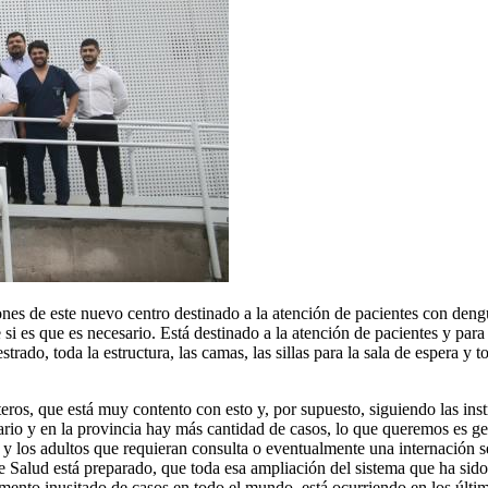
iones de este nuevo centro destinado a la atención de pacientes con den
 si es que es necesario. Está destinado a la atención de pacientes y par
ado, toda la estructura, las camas, las sillas para la sala de espera y 
ros, que está muy contento con esto y, por supuesto, siguiendo las ins
io y en la provincia hay más cantidad de casos, lo que queremos es gen
 y los adultos que requieran consulta o eventualmente una internación se
 Salud está preparado, que toda esa ampliación del sistema que ha sido 
mento inusitado de casos en todo el mundo, está ocurriendo en los últ