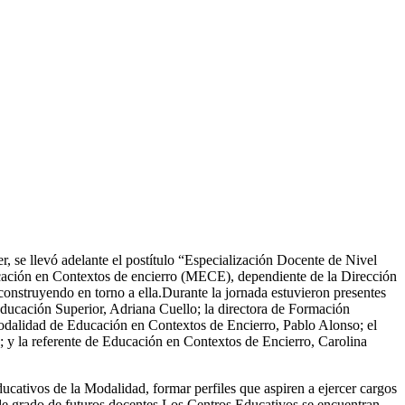
 se llevó adelante el postítulo “Especialización Docente de Nivel
ucación en Contextos de encierro (MECE), dependiente de la Dirección
construyendo en torno a ella.Durante la jornada estuvieron presentes
 Educación Superior, Adriana Cuello; la directora de Formación
Modalidad de Educación en Contextos de Encierro, Pablo Alonso; el
 y la referente de Educación en Contextos de Encierro, Carolina
ucativos de la Modalidad, formar perfiles que aspiren a ejercer cargos
 de grado de futuros docentes.Los Centros Educativos se encuentran