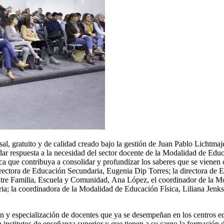
gratuito y de calidad creado bajo la gestión de Juan Pablo Lichtmajer,
 dar respuesta a la necesidad del sector docente de la Modalidad de Ed
a que contribuya a consolidar y profundizar los saberes que se vienen 
directora de Educación Secundaria, Eugenia Dip Torres; la directora de
 entre Familia, Escuela y Comunidad, Ana López, el coordinador de la 
; la coordinadora de la Modalidad de Educación Física, Liliana Jenks;
n y especialización de docentes que ya se desempeñan en los centros ed
n institutos de enseñanza superior y que tienen a su cargo la formación