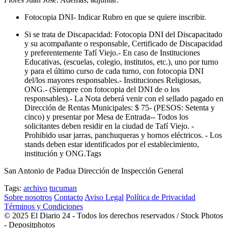
Fotocopia DNI- Indicar Rubro en que se quiere inscribir.
Si se trata de Discapacidad: Fotocopia DNI del Discapacitado
y su acompañante o responsable, Certificado de Discapacidad
y preferentemente Tafí Viejo.- En caso de Instituciones
Educativas, (escuelas, colegio, institutos, etc.), uno por turno
y para el último curso de cada turno, con fotocopia DNI
del/los mayores responsables.- Instituciones Religiosas,
ONG.- (Siempre con fotocopia del DNI de o los
responsables).- La Nota deberá venir con el sellado pagado en
Dirección de Rentas Municipales: $ 75- (PESOS: Setenta y
cinco) y presentar por Mesa de Entrada-- Todos los
solicitantes deben residir en la ciudad de Tafí Viejo. -
Prohibido usar jarras, panchuqueras y hornos eléctricos. - Los
stands deben estar identificados por el establecimiento,
institución y ONG.Tags
San Antonio de Padua Dirección de Inspección General
Tags:
archivo
tucuman
Sobre nosotros
Contacto
Aviso Legal
Política de Privacidad
Términos y Condiciones
© 2025 El Diario 24 - Todos los derechos reservados / Stock Photos
- Depositphotos