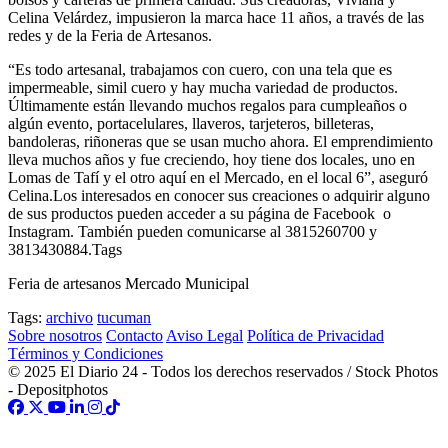
Celina Velárdez, impusieron la marca hace 11 años, a través de las
redes y de la Feria de Artesanos.
“Es todo artesanal, trabajamos con cuero, con una tela que es
impermeable, simil cuero y hay mucha variedad de productos.
Últimamente están llevando muchos regalos para cumpleaños o
algún evento, portacelulares, llaveros, tarjeteros, billeteras,
bandoleras, riñoneras que se usan mucho ahora. El emprendimiento
lleva muchos años y fue creciendo, hoy tiene dos locales, uno en
Lomas de Tafí y el otro aquí en el Mercado, en el local 6”, aseguró
Celina.Los interesados en conocer sus creaciones o adquirir alguno
de sus productos pueden acceder a su página de Facebook o
Instagram. También pueden comunicarse al 3815260700 y
3813430884.Tags
Feria de artesanos Mercado Municipal
Tags:
archivo
tucuman
Sobre nosotros
Contacto
Aviso Legal
Política de Privacidad
Términos y Condiciones
© 2025 El Diario 24 - Todos los derechos reservados / Stock Photos
- Depositphotos