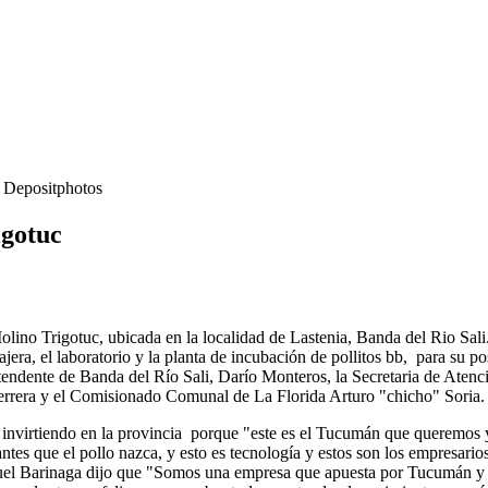
- Depositphotos
igotuc
olino Trigotuc, ubicada en la localidad de Lastenia, Banda del Rio Sali
rrajera, el laboratorio y la planta de incubación de pollitos bb, para su
tendente de Banda del Río Sali, Darío Monteros, la Secretaria de Atenc
errera y el Comisionado Comunal de La Florida Arturo "chicho" Soria.
guir invirtiendo en la provincia porque "este es el Tucumán que quere
n antes que el pollo nazca, y esto es tecnología y estos son los empresar
anuel Barinaga dijo que "Somos una empresa que apuesta por Tucumán y