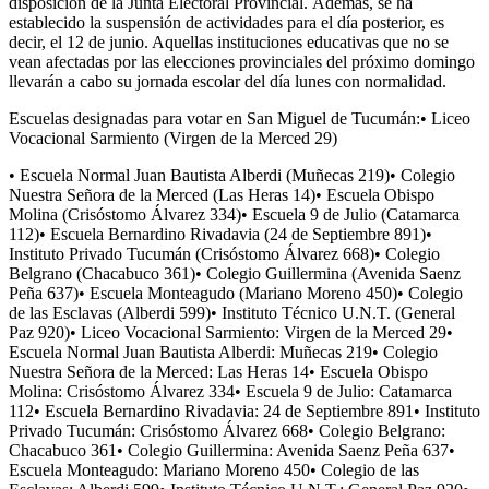
disposición de la Junta Electoral Provincial. Además, se ha
establecido la suspensión de actividades para el día posterior, es
decir, el 12 de junio. Aquellas instituciones educativas que no se
vean afectadas por las elecciones provinciales del próximo domingo
llevarán a cabo su jornada escolar del día lunes con normalidad.
Escuelas designadas para votar en San Miguel de Tucumán:• Liceo
Vocacional Sarmiento (Virgen de la Merced 29)
• Escuela Normal Juan Bautista Alberdi (Muñecas 219)• Colegio Nuestra Señora de la Merced (Las Heras 14)• Escuela Obispo Molina (Crisóstomo Álvarez 334)• Escuela 9 de Julio (Catamarca 112)• Escuela Bernardino Rivadavia (24 de Septiembre 891)• Instituto Privado Tucumán (Crisóstomo Álvarez 668)• Colegio Belgrano (Chacabuco 361)• Colegio Guillermina (Avenida Saenz Peña 637)• Escuela Monteagudo (Mariano Moreno 450)• Colegio de las Esclavas (Alberdi 599)• Instituto Técnico U.N.T. (General Paz 920)• Liceo Vocacional Sarmiento: Virgen de la Merced 29• Escuela Normal Juan Bautista Alberdi: Muñecas 219• Colegio Nuestra Señora de la Merced: Las Heras 14• Escuela Obispo Molina: Crisóstomo Álvarez 334• Escuela 9 de Julio: Catamarca 112• Escuela Bernardino Rivadavia: 24 de Septiembre 891• Instituto Privado Tucumán: Crisóstomo Álvarez 668• Colegio Belgrano: Chacabuco 361• Colegio Guillermina: Avenida Saenz Peña 637• Escuela Monteagudo: Mariano Moreno 450• Colegio de las Esclavas: Alberdi 599• Instituto Técnico U.N.T.: General Paz 920• Escuela Bartolomé Mitre, ubicada en Santiago del Estero 595.• Escuela José Mármol, situada en Santiago del Estero 501.• Colegio Sagrado Corazón, en la dirección 25 de Mayo 680.• Colegio Tulio García Fernández, en la Avenida Mitre 312.• Escuela Raúl Colombres, en Marcos Paz 1425.• Escuela Técnica N°3, en la Avenida Mitre 746.• Escuela Patricias Argentinas, en la Avenida Mate de Luna 2061.• Escuela de Comercio General Urquiza, en San Martín 2060.• Escuela N°259, en Libertad 660.• Escuela General Belgrano Secundaria, en Libertad 630.• Instituto Privado San Pablo, en Lavalle 1785.• Escuela Capital Federal, en Domingo Matheu 284.• Escuela Agustín J. De La Vega, en Florida 663.• Escuela Leandro Alem, en Florida 663.• Escuela Especial Luis Braille, en Alsina 500.• Escuela Presidente Avellaneda, ubicada en La Rioja 867.• Instituto Nicolás Avellaneda, situado en La Rioja 1060.• Escuela Secundaria Juan Larrea, localizada en Alberdi 1300.• Escuela Benjamín Matienzo, en Avenida Brigido Terán 600.• Escuela Delfín Juena, en Julio Presbich 618.• Escuela Media Barrio Lola Mora, en Rawson 800.• Colegio San Cayetano, en Pedro Miguel Araoz 207.• Escuela Alfonsina Storni Secundaria, en Tomás Edison 373.• Escuela Lola Mora, en Eugenio Mendez 472.• Escuela Alfonsina Storni Primaria, en Ricardo Rojas 300.• Escuela Marina Alfaro, en Marina Alfaro 1200.• Escuela Técnica N°2 Obispo Colombre, en Domingo Garcia 47.• Escuela San Martin, en Laprida 339.• Escuela Bernabé Araoz, en Avenida Benjamin Araoz 1067.• Escuela Bernabé Araoz Secundaria, en Pasaje Trejo y Sanabria 950.• Facultad de Educación Física - Avenida Benjamin Araoz 751• Universidad Tecnológica Nacional - Rivadavia 1050• Colegio Santa Catalina - Avenida Sarmiento 253• Escuela Comercio N°1 - Avenida Sarmiento 391• Escuela Emilio Castellar Secundaria - Muñecas 2500• Escuela Lucas Córdoba - Rivadavia esquina Madrid• Colegio Nacional Bartolomé Mitre - Muñecas 850• Escuela Presidente Roca - España 507• Escuela Padre Roque Correa - Maipú 657• Escuela Arroyo y Pinedo - Avenida República del Líbano 1975• Escuela Ricardo Gutiérrez - Perú 577• Escuela N°49 - Martin Berho 400• Escuela Benjamin Villafañe - Blas Parera 700• Escuela Elmina Paz de Gallo - Álvarez Condarco 50• Facultad de Filosofía y Letras - Avenida Benjamin Araoz 800• Escuela Liceo Vocacional Sarmiento (Virgen de la Merced 29)• Escuela Normal Juan Bautista Alberdi (Muñecas 219)• Colegio Nuestra Señora de la Merced (Las Heras 14)• Escuela Obispo Molina (Crisóstomo Álvarez 334)• Escuela 9 de Julio (Catamarca 112)• Escuela Bernardino Rivadavia (24 de Septiembre 891)• Instituto Privado Tucumán (Crisóstomo Álvarez 668)• Colegio Belgrano (Chacabuco 361)• Colegio Guillermina (Avenida Saenz Peña 637)• Escuela Monteagudo (Mariano Moreno 450)• Colegio de las Esclavas (Alberdi 599)• Instituto Técnico U.N.T. (General Paz 920)• Escuela Bartolomé Mitre (Santiago del Estero 595)• Escuela José Marmol (Santiago del Estero 501)• Colegio Sagrado Corazón (25 de mayo 680)• El Colegio Tulio García Fernández se encuentra en la Avenida Mitre 312.• La Escuela Raúl Colombres está ubicada en Marcos Paz 1425.• La Escuela Técnica N°3 está en la Avenida Mitre 746.• La Escuela Patricias Argentinas se encuentra en la Avenida Mate de Luna 2061.• La Escuela de Comercio General Urquiza se ubica en San Martín 2060.• La Escuela N°259 se encuentra en Libertad 660.• La Escuela General Belgrano Secundaria se encuentra en Libertad 630.• El Instituto Privado San Pablo está ubicado en Lavalle 1785.• La Escuela Capital Federal se encuentra en Domingo Matheu 284.• La Escuela Agustín J. De La Vega se ubica en Florida 663.• La Escuela Leandro Alem también está en Florida 663.• La Escuela Especial Luis Braille se encuentra en Alsina 500.• La Escuela Presidente Avellaneda está ubicada en La Rioja 867.• El Instituto Nicolás Avellaneda se ubica en La Rioja 1060.• La Escuela Secundaria Juan Larrea se encuentra en Alberdi 1300.• Escuela Benjamín Matienzo, ubicada en Avenida Brigido Terán 600.• Escuela Delfín Juena, situada en Julio Presbich 618.• Escuela Media Barrio Lola Mora, en Rawson 800.• Colegio San Cayetano, en Pedro Miguel Araoz 207.• Escuela Secundaria Alfonsina Storni, en Tomás Edison 373.• Escuela Lola Mora, en Eugenio Mendez 472.• Escuela Primaria Alfonsina Storni, en Ricardo Rojas 300.• Escuela Marina Alfaro, en Marina Alfaro 1200.• Escuela Técnica N°2 Obispo Colombre, en Domingo Garcia 47.• Escuela San Martin, en Laprida 339.• Escuela Bernabé Araoz, en Avenida Benjamin Araoz 1067.• Escuela Secundaria Bernabé Araoz, en Pasaje Trejo y Sanabria 950.• Facultad de Educación Física, en Avenida Benjamin Araoz 751.• Universidad Tecnológica Nacional, en Rivadavia 1050.• Colegio Santa Catalina, en Avenida Sarmiento 253.• Escuela Comercio N°1, en Avenida Sarmiento 391.• La Escuela Emilio Castellar Secundaria se encuentra ubicada en Muñecas 2500.• La Escuela Lucas Córdoba está situada en la esquina de Rivadavia y Madrid.• Puedes acudir al Colegio Nacional Bartolomé Mitre, localizado en Muñecas 850.• La Escuela Presidente Roca se encuentra en España 507.• Dirígete a la Escuela Padre Roque Correa en Maipú 657.• La Escuela Arroyo y Pinedo se ubica en Avenida República del Líbano 1975.• La dirección de la Escuela Ricardo Gutiérrez es Perú 577.• Puedes acudir a la Escuela N°49 en Martin Berho 400.• La Escuela Benjamin Villafañe está en Blas Parera 700.• La Escuela Elmina Paz de Gallo se encuentra en Álvarez Condarco 50.• La Facultad de Filosofía y Letras se encuentra en Avenida Benjamin Araoz 800.• El Colegio Santo Tomás está situado en Pedro de Mendoza 180.• Dirígete a la Escuela Secundaria B° San Ramón en Avenida San Ramón 1000.• La Escuela Media Ramón A. Araujo se encuentra en José I. Warnes 500.• Puedes acudir al Colegio Nuestra Señora de Fatima, ubicado en Muñecas 1570.• El Instituto María Montessori se encuentra en Avenida Belgrano 2060.• La Escuela Secundaria República Oriental del Uruguay está en España 1555.• La dirección de la Escuela Miguel Lillo es España 1765.• Escuela Técnica N°4 Juan XXIII (ubicada en Chile 2151).• Colegio Don Orione (ubicado en Avenida República de Líbano 2148).• Escuela Monseñor Blas V. Conrero (ubicada en Emilio Castelar 1903).• Escuela Zenon Santillan (ubicada en la esquina de Castelli y Pasaje Unamuno).• Escuela Manuel Lainez (ubicada en la esquina de Isabel la Católica y Castro Barros).• Escuela Idelfonso de las Muñecas (ubicada en Federico Helguera 2300).• Escuela Salustiano Zavalia (ubicada en la esquina de Necochea y Pasaje Monserrat).• Escuela Ejército Argentino (ubicada en Castro Barros 1700).• Escuela Especial Elsa Ruggeri de Fabio (ubicada en Ecuador 3800).• Escuela República del Paraguay (ubicada en Chile 3500).• Colegio Nuestra Señora de Monserrat (ubicado en Colombia 2937).• Colegio San José de Calasanz (ubicado en Italia 3302).• Escuela Secundaria Campo Norte (ubicada en Bolivia 2500).• Escuela Nueva Esperanza (ubicada en Perú 4500).• Escuela de Comercio N°4 (ubicada en la intersección de Bel. Roldan y Perú, Barrio Oeste II).• Escuela Soberanía Nacional (ubicada en Bolivia 4100).• Colegio Nueva América (ubicado en Perú 3733).• Colegio Nuestra Señora de Luján (Don Bosco 2645)• Colegio Almafuerte (Avenida Belgrano 3500)• Escuela Marcos Paz (Mendoza 2680)• Escuela Gabriela Mistral (Juan José Paso 167)• Escuela Paul Groussac (España 2780)• Escuela A. García Hamilton (Felix de Olazabal 350)• Colegio San Ignacio de Loyola (Belisario Roldán 150)• Instituto Kinder (Esteban Echeverría 256)• Escuela Técnica N°5 (Patricias Argentinas 383)• Escuela Scalabrini Ortiz (Pasaje Benjamín Paz 231)• Escuela Periodismo Argentino (Pasaje Benjamín Paz 251)• Escuela Marcos Avellaneda (Lavalle 3461)• Instituto Adventista de Tucumán (San Lorenzo 1910)• Escuela Capitán de los Andes (Alsina 4771)• Escuela Media Barrio Presidente Perón (Av. Independencia 4000)• Escuela Para La Vida (Rufino Cossio 1100)• Escuela Mutual Policial (Avenida Independencia esquina Gorriti)• Escuela 248 Primaria (Lincoln 1451)• Escuela Lizondo Borda (Pueyrredón 949)• Facultad de Ciencias Económicas (Avenida Independencia y Pellegrini)• Escuela Alfredo Cosson (Coronel Zelaya 1600)• Escuela Secundaria J.L. Nougues, ubicada en Larrea 3050.• Escuela Secundaria Maestro Arancibia, situada en Torres Posse 2800.• Escuela S.S. Juan Pablo II, localizada en la esquina de Juan Padros y Flavio Virla.• Escuela Secundaria del barrio San Miguel, en Vicente de Gallo 2700.• Escuela Campo de las Carreras, en Avenida Néstor Kirchner 1444.• Escuela Silvano Bores, en O'Higgins 1145.• Escuela 372-Campo de las Carreras, en Alsina 1455.• Escuela Secundaria del barrio Victoria, en Matheu 1803.• Escuela Secundaria del barrio Sutiaga, en la intersección de Avenida Colón y Elidoro Araoz.• Escuela Elidoro Araoz, en Elidoro Araoz 1750.• Escuela Obispo Colombres, en Frías Silva 2800.• Escuela de Todos, en Libertad 2300.• Escuela Guillermo Griet, en Magallanes 950.• Escuela Dean Funes, en Pasaje Oll