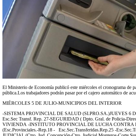
El Ministerio de Economía publicó este miércoles el cronograma de pag
pública.Los trabajadores podrán pasar por el cajero automático de acu
MIÉRCOLES 5 DE JULIO-MUNICIPIOS DEL INTERIOR
-SISTEMA PROVINCIAL DE SALUD (SI.PRO.SA.)JUEVES 6 DE JUL
Esc.Sec Transf. Rep. 27-SEGURIDAD ( Dpto. Gral. de Polic
VIVIENDA -INSTITUTO PROVINCIAL DE LUCHA CONTRA
(Esc.Provinciales.-Rep.18 - Esc.Sec.Transferidas.Rep.25 
JUDICIAL (Ctro. Jud. Concepción-Ctro. Judicial Monteros-C