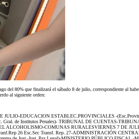
o del 80% que finalizará el sábado 8 de julio, correspondiente al habe
erdo al siguiente orden:
IO-EDUCACION ESTABLEC.PROVINCIALES -(Esc.Provinciales.-Re
ia-Direc. Gral. de Institutos Penales)- TRIBUNAL DE CUENTA
 EL ALCOHOLISMO-COMUNAS RURALESVIERNES 7 DE JUL
-Esc.Sec.Tranf.Rep 26 Esc.Sec Transf. Rep. 27-ADMINISTRACI
orte Suprema de Just.-Just. Paz Legal)-MINISTERIO PÚBLICO F